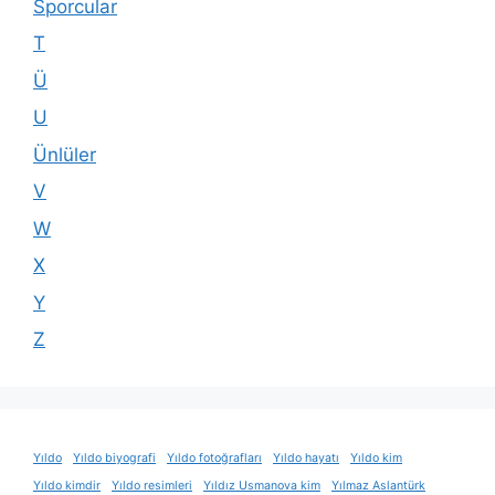
Sporcular
T
Ü
U
Ünlüler
V
W
X
Y
Z
Yıldo
Yıldo biyografi
Yıldo fotoğrafları
Yıldo hayatı
Yıldo kim
Yıldo kimdir
Yıldo resimleri
Yıldız Usmanova kim
Yılmaz Aslantürk