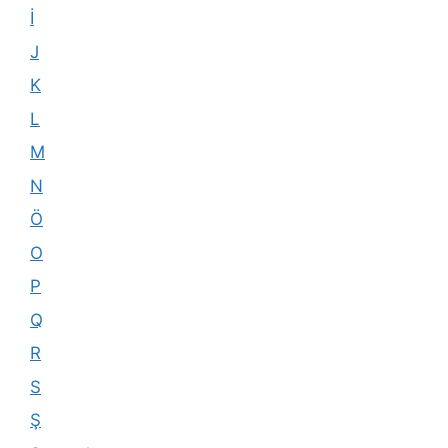
İ
J
K
L
M
N
Ö
O
P
Q
R
S
Ş