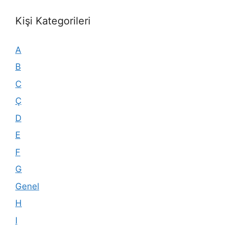
Kişi Kategorileri
A
B
C
Ç
D
E
F
G
Genel
H
I