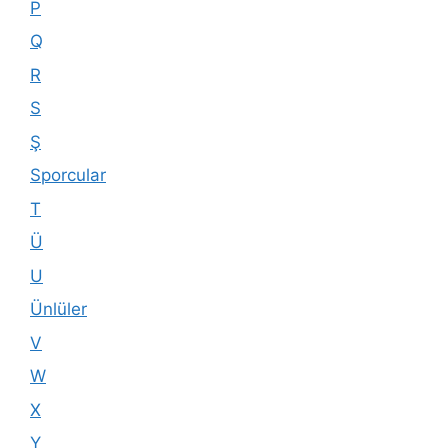
P
Q
R
S
Ş
Sporcular
T
Ü
U
Ünlüler
V
W
X
Y