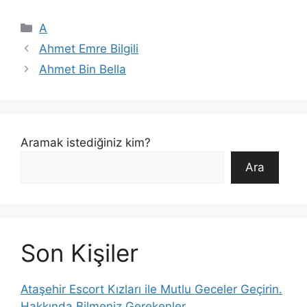
Kategoriler
A
Ahmet Emre Bilgili
Ahmet Bin Bella
Aramak istediğiniz kim?
Ara
Son Kişiler
Ataşehir Escort Kızları ile Mutlu Geceler Geçirin.
Hakkında Bilmeniz Gerekenler