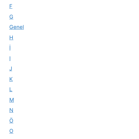
F
G
Genel
H
İ
I
J
K
L
M
N
Ö
O