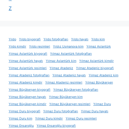
Z
Yıldo
Yıldo biyografi
Yıldo fotoğrafları
Yıldo hayatı
Yıldo kim
Yıldo kimdir
Yıldo resimleri
Yıldız Usmanova kim
Yılmaz Aslantürk
Yılmaz Aslantürk biyografi
Yılmaz Aslantürk fotoğrafları
Yılmaz Aslantürk hayatı
Yılmaz Aslantürk kim
Yılmaz Aslantürk kimdir
Yılmaz Aslantürk resimleri
Yılmaz Atadeniz
Yılmaz Atadeniz biyografi
Yılmaz Atadeniz fotoğrafları
Yılmaz Atadeniz hayatı
Yılmaz Atadeniz kim
Yılmaz Atadeniz kimdir
Yılmaz Atadeniz resimleri
Yılmaz Büyükerşen
Yılmaz Büyükerşen biyografi
Yılmaz Büyükerşen fotoğrafları
Yılmaz Büyükerşen hayatı
Yılmaz Büyükerşen kim
Yılmaz Büyükerşen kimdir
Yılmaz Büyükerşen resimleri
Yılmaz Duru
Yılmaz Duru biyografi
Yılmaz Duru fotoğrafları
Yılmaz Duru hayatı
Yılmaz Duru kim
Yılmaz Duru kimdir
Yılmaz Duru resimleri
Yılmaz Ensaroğlu
Yılmaz Ensaroğlu biyografi