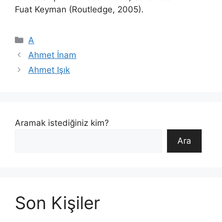
Fuat Keyman (Routledge, 2005).
Kategoriler
A
Ahmet İnam
Ahmet Işık
Aramak istediğiniz kim?
Ara
Son Kişiler