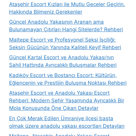
Ataşehir Escort Kızları ile Mutlu Geceler Geçirin.
Hakkında Bilmeniz Gerekenler
Güncel Anadolu Yakasının Aranan ama
Bulunamayan Çıtırları Hangi Sitelerde? Rehberi
Maltepe Escort ve Profesyonel Seksi İşçiliği:
Seksin Gücünün Yanında Kaliteli Keyif Rehberi
Güncel Kartal Escort ve Anadolu Yakası’nın
Sahil Hattında Ayrıcalıklı Buluşmalar Rehberi
Kadıköy Escort ve Bostancı Escort: Kültürün,
Eğlencenin ve Prestijin Buluşma Noktası Rehberi
Ataşehir Escort ve Anadolu Yakası Escort
Rehberi: Modern Şehir Yaşamında Ayrıcalıklı Bir
Mola Konusunda Öne Çıkan Detaylar
En Çok Merak Edilen Ümraniye ilçesi başta
olmak üzere anadolu yakası escortları Detayları