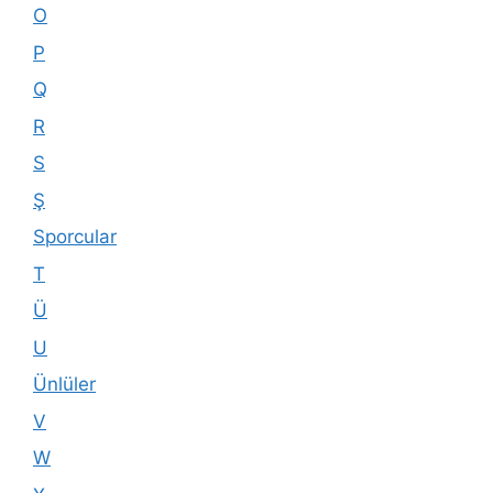
O
P
Q
R
S
Ş
Sporcular
T
Ü
U
Ünlüler
V
W