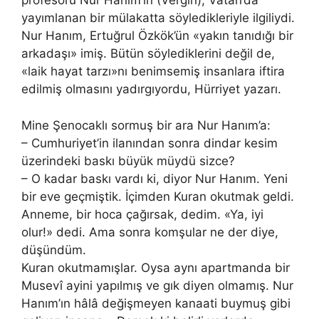
profesörü Nur Hanım’ın (Vergin), Vatan’da
yayımlanan bir mülakatta söyledikleriyle ilgiliydi.
Nur Hanım, Ertuğrul Özkök’ün «yakın tanıdığı bir
arkadaşı» imiş. Bütün söylediklerini değil de,
«laik hayat tarzı»nı benimsemiş insanlara iftira
edilmiş olmasını yadırgıyordu, Hürriyet yazarı.
Mine Şenocaklı sormuş bir ara Nur Hanım’a:
– Cumhuriyet’in ilanından sonra dindar kesim
üzerindeki baskı büyük müydü sizce?
– O kadar baskı vardı ki, diyor Nur Hanım. Yeni
bir eve geçmiştik. İçimden Kuran okutmak geldi.
Anneme, bir hoca çağırsak, dedim. «Ya, iyi
olur!» dedi. Ama sonra komşular ne der diye,
düşündüm.
Kuran okutmamışlar. Oysa aynı apartmanda bir
Musevî ayini yapılmış ve gık diyen olmamış. Nur
Hanım’ın hâlâ değişmeyen kanaati buymuş gibi