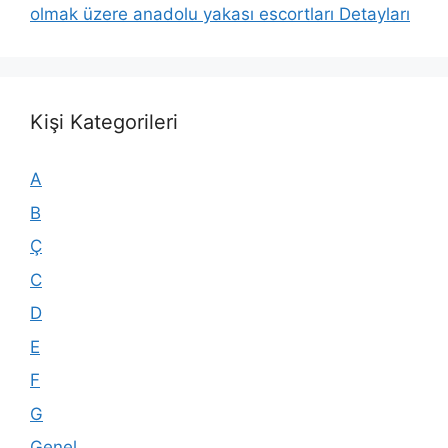
olmak üzere anadolu yakası escortları Detayları
Kişi Kategorileri
A
B
Ç
C
D
E
F
G
Genel