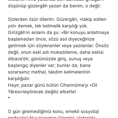
düşünüp güzergâh yazan da benim, o değil.
Sizlerden özür dilerim. Güzergâh, «takip edilen
yol» demek, tek kelimelik karşılığı yok.
Girizgâh’ın anlamı da şu: «Bir konuyu anlatmaya
başlamadan önce, sözü asıl diyeceğinize
getirmek için söylenenler veya yazılanlar. Önsöz
değil, onun eski adı mukaddeme, daha eskisi
dibace’dir; günümüzde giriş, sunuş veya
başlangıç diyenler var; bunlar da, bana
sorarsanız methal, takdim kelimelerinin
karşılığıdır.
Hayır, pazar günü bütün Cihannüma’yı «Dil
Yâresi»leştirecek değiliz elbette!
*
O gün giremediğimiz konu, emekli sosyoloji