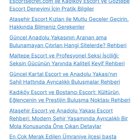
Escortsecret.com ile Kadıköy Escort ve Göztepe
Escort Deneyimi İçin Pratik Bilgiler
Ataşehir Escort Kızları ile Mutlu Geceler Geçirin.
Hakkında Bilmeniz Gerekenler
Güncel Anadolu Yakasının Aranan ama
Bulunamayan Çıtırları Hangi Sitelerde? Rehberi
Maltepe Escort ve Profesyonel Seksi İşçiliği:
Seksin Gücünün Yanında Kaliteli Keyif Rehberi
Güncel Kartal Escort ve Anadolu Yakası’nın
Sahil Hattında Ayrıcalıklı Buluşmalar Rehberi
Kadıköy Escort ve Bostancı Escort: Kültürün,
Eğlencenin ve Prestijin Buluşma Noktası Rehberi
Ataşehir Escort ve Anadolu Yakası Escort
Rehberi: Modern Şehir Yaşamında Ayrıcalıklı Bir
Mola Konusunda Öne Çıkan Detaylar
En Çok Merak Edilen Ümraniye ilçesi başta