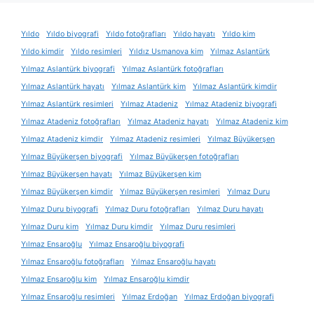
Yıldo
Yıldo biyografi
Yıldo fotoğrafları
Yıldo hayatı
Yıldo kim
Yıldo kimdir
Yıldo resimleri
Yıldız Usmanova kim
Yılmaz Aslantürk
Yılmaz Aslantürk biyografi
Yılmaz Aslantürk fotoğrafları
Yılmaz Aslantürk hayatı
Yılmaz Aslantürk kim
Yılmaz Aslantürk kimdir
Yılmaz Aslantürk resimleri
Yılmaz Atadeniz
Yılmaz Atadeniz biyografi
Yılmaz Atadeniz fotoğrafları
Yılmaz Atadeniz hayatı
Yılmaz Atadeniz kim
Yılmaz Atadeniz kimdir
Yılmaz Atadeniz resimleri
Yılmaz Büyükerşen
Yılmaz Büyükerşen biyografi
Yılmaz Büyükerşen fotoğrafları
Yılmaz Büyükerşen hayatı
Yılmaz Büyükerşen kim
Yılmaz Büyükerşen kimdir
Yılmaz Büyükerşen resimleri
Yılmaz Duru
Yılmaz Duru biyografi
Yılmaz Duru fotoğrafları
Yılmaz Duru hayatı
Yılmaz Duru kim
Yılmaz Duru kimdir
Yılmaz Duru resimleri
Yılmaz Ensaroğlu
Yılmaz Ensaroğlu biyografi
Yılmaz Ensaroğlu fotoğrafları
Yılmaz Ensaroğlu hayatı
Yılmaz Ensaroğlu kim
Yılmaz Ensaroğlu kimdir
Yılmaz Ensaroğlu resimleri
Yılmaz Erdoğan
Yılmaz Erdoğan biyografi