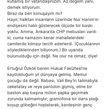
kutlamış bir vatandaşınızım. Az değilim yani,
demek istiyorum.
Biraz da ben konuşayım mı?
Hayır, halktan insanların üzerinde Nur Hanım’ın
endişesini haklı gösterecek ölçüde bir baskı
yoktu. Amma, Ankara’da CHP mebusları vardı
ki, cuma namazını kenar mahallelerdeki
camilerde kılmayı tercih ederlerdi. (Çocuklarının
söylediklerinden biliyorum.) Bir uyarıda
bulunulduğu için değil. Ne olur ne olmaz, diye!
Ertuğrul Özkök benim Hukuk Fakültesi’ne
kaydolduğum yıl dünyaya gelmiş. Memur
çocuğu da değil. Babası, Vali Bey’in talimatıyla
ceketatay ve reye pantolon giymiş, eline bir
baston alıp başına mölon şapka geçirmek
zorunda kalmamıştır; gramofona bir dans plağı
koyup göbeğini hoplatarak, kardeşinin genç