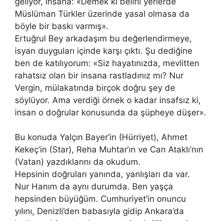
geliyor, insana: «Demek ki belirli yerlerde
Müslüman Türkler üzerinde yasal olmasa da
böyle bir baskı varmış».
Ertuğrul Bey arkadaşım bu değerlendirmeye,
isyan duyguları içinde karşı çıktı. Şu dediğine
ben de katılıyorum: «Siz hayatınızda, mevlitten
rahatsız olan bir insana rastladınız mı? Nur
Vergin, mülakatında birçok doğru şey de
söylüyor. Ama verdiği örnek o kadar insafsız ki,
insan o doğrular konusunda da şüpheye düşer».
Bu konuda Yalçın Bayer’in (Hürriyet), Ahmet
Kekeç’in (Star), Reha Muhtar’ın ve Can Ataklı’nın
(Vatan) yazdıklarını da okudum.
Hepsinin doğruları yanında, yanlışları da var.
Nur Hanım da aynı durumda. Ben yaşça
hepsinden büyüğüm. Cumhuriyet’in onuncu
yılını, Denizli’den babasıyla gidip Ankara’da