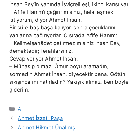
İhsan Bey’in yanında İsviçreli eşi, ikinci karısı var.
– Afife Hanım’ı çağırır mısınız, helalleşmek
istiyorum, diyor Ahmet İhsan.
Bir süre baş başa kalıyor, sonra çocuklarını
yanlarına çağırıyorlar. O sırada Afife Hanım:
– Kelimeişahâdet getirmez misiniz İhsan Bey,
demektedir; ferahlarsınız.
Cevap veriyor Ahmet İhsan:
– Münasip olmaz! Ömür boyu aramadın,
sormadın Ahmet İhsan, diyecektir bana. Götün
sıkışınca mı hatırladın? Yakışık almaz, ben böyle
giderim.
Kategoriler
A
Ahmet İzzet Paşa
Ahmet Hikmet Ünalmış