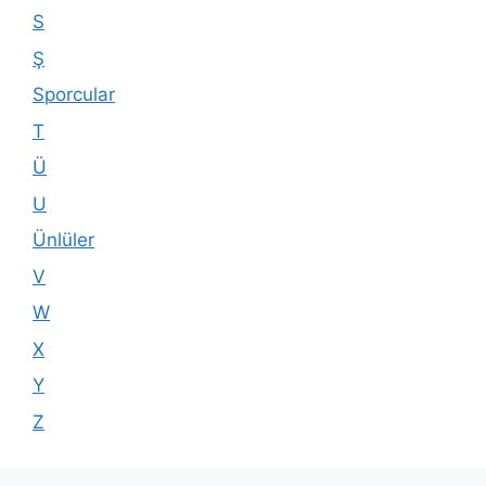
S
Ş
Sporcular
T
Ü
U
Ünlüler
V
W
X
Y
Z