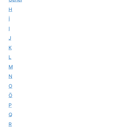
H
İ
I
J
K
L
M
N
O
Ö
P
Q
R