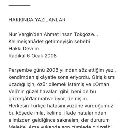
————–
HAKKINDA YAZILANLAR
Nur Vergin’den Ahmet İhsan Tokgöz’e…
Kelimeişahâdet getirmeyişin sebebi
Hakkı Devrim
Radikal 6 Ocak 2008
Perşembe günü 2008 yılından söz ettiğim yazı,
kendimden şikâyetle sona eriyordu. Giriş kısmı
uzadığı için, özür dilemek istemiş ve «Orhan
Veli’nin güzel havalar’ı gibi, beni de bu
güzergâh’lar mahvediyor, demişim.
Herkesin Türkçe hatasını yüzüne vurduğumuz
bu köşede imla, kelime, ifade hatalarından
elimizden geldiğince sakınalım, der dururum
Melek’e. Ama yukarıda son cümlede girizgâh’ı