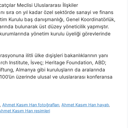
çılar Meclisi Uluslararası İlişkiler
ı sıra on yıl kadar özel sektörde sanayi ve finans
tim Kurulu baş danışmanlığı, Genel Koordinatörlük,
ında bulunarak üst düzey yöneticilik yapmıştır.
 kurumlarında yönetim kurulu üyeliği görevlerinde
asyonuna ilitli ülke dışişleri bakanlıklarının yanı
rch Institute, İsveç; Heritage Foundation, ABD;
tiftung, Almanya gibi kuruluşların da aralarında
100’ün üzerinde ulusal ve uluslararası konferansa
i
,
Ahmet Kasım Han fotoğrafları
,
Ahmet Kasım Han hayatı
,
Ahmet Kasım Han resimleri