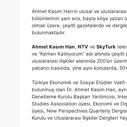
Ahmet Kasım Han’ın ulusal ve uluslararas
bölümlerinin yanı sıra, başta köşe yazarı o
olmak üzere, çeşitli gazetelerde ve dergile
bulunmaktadır.
Ahmet Kasım Han
,
NTV
ve
SkyTurk
tele
ve “Kerhen Katılıyorum” adı altında çeşitl
uluslararası ilişkiler alanında 200’ün üze
yabancı basında, yine aynı konularda, 50’d
Türkiye Ekonomik ve Sosyal Etüdler Vakfı 
bulunmuş olan Dr. Ahmet Kasım Han, ayrıca
Denetleme Kurulu Başkan Yardımcısı, Inte
Studies Association üyesi, Ekonomi ve Dış
üyesi, New Perspectives Quarterly Dergis
Kurulu ve Uluslararası İlişkiler Dergileri Y