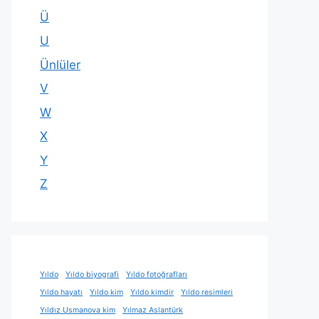
Ü
U
Ünlüler
V
W
X
Y
Z
Yıldo
Yıldo biyografi
Yıldo fotoğrafları
Yıldo hayatı
Yıldo kim
Yıldo kimdir
Yıldo resimleri
Yıldız Usmanova kim
Yılmaz Aslantürk