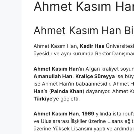
Ahmet Kasım Ha
Ahmet Kasım Han Biy
Ahmet Kasım Han,
Kadir Has
Üniversitesi
üyesidir ve aynı kurumda Rektör Danışmanl
Ahmet Kasım Han
’ın Afgan kraliyet soy
Amanullah Han
,
Kraliçe Süreyya
ise büy
ise Ahmet Han’ın babaannesidir. Ahmet H
Han
‘a (
Painda Khan
) dayanıyor. Ahmet 
Türkiye
’ye göç etti.
Ahmet Kasım Han
,
1969
yılında istanbu
ve Uluslararası İlişkiler üzerine Lisans eğ
üzerine Yüksek Lisansını yaptı ve ardından 