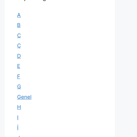
A
B
C
Ç
D
E
F
G
Genel
H
I
İ