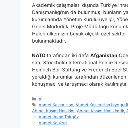
Akademik çalışmaları dışında Türkiye İhracat
Danışmanlığı’nın da bulunmuş, bunların yan
kurumlarında Yönetim Kurulu üyeliği, Yöne
Genel Müdürlük, Proje Müdürlüğü konumlar
Halen ülkemizin büyük ölçekli özel sektör
bulunmaktadır.
NATO
tarafından iki defa
Afganistan
Oper
sıra, Stockholm International Peace Resea
Heinrich Böll Stiftung ve Frederich Ebel S
yeraldığı kurumlar tarafından düzenlenen 
konuşmacı ve tartışmacı olarak katılmıştır.
Kategoriler
A
Etiketler
Ahmet Kasım Han
,
Ahmet Kasım Han biyograf
Ahmet Kasım Han kim
,
Ahmet Kasım Han kimdir
,
Ahmet İhsan Tokgöz
Ahmet Katıksız