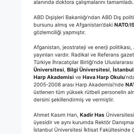
alanında doktora çalışmalarını tamamladı
ABD Dışişleri Bakanlığı’ndan ABD Dış polit
bursunu almış ve Afganistan’daki
NATO
/
I
gözlemciliği yapmıştır.
Afganistan, jeostrateji ve enerji politikası
yayınları vardır. Radikal ve Referans gaze
Türkiye İhracatçılar Birliği’nde Uluslararası
Üniversitesi
,
Bilgi Üniversitesi
,
İstanbul
Harp Akademisi
ve
Hava Harp Okulu
’nd
2005-2008 arası Harp Akademisi’nde
NA
üstlenen tüm yüksek rütbeli personelin al
dersini şekillendirmiş ve vermiştir.
Ahmet Kasım Han,
Kadir Has
Üniversitesi
üyesidir ve aynı kurumda Rektör Danışman
İstanbul Üniversitesi İktisat Fakültesinde