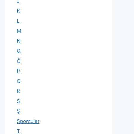
J
K
L
M
N
O
Ö
P
Q
R
S
Ş
Sporcular
T