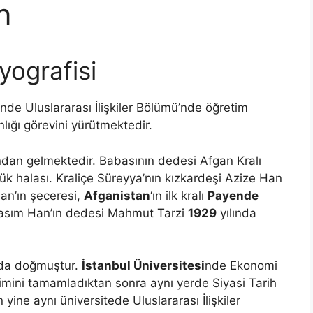
n
ografisi
nde Uluslararası İlişkiler Bölümü’nde öğretim
ığı görevini yürütmektedir.
undan gelmektedir. Babasının dedesi Afgan Kralı
ük halası. Kraliçe Süreyya’nın kızkardeşi Azize Han
an’ın şeceresi,
Afganistan
‘ın ilk kralı
Payende
Kasım Han’ın dedesi Mahmut Tarzi
1929
yılında
l’da doğmuştur.
İstanbul Üniversitesi
nde Ekonomi
itimini tamamladıktan sonra aynı yerde Siyasi Tarih
yine aynı üniversitede Uluslararası İlişkiler