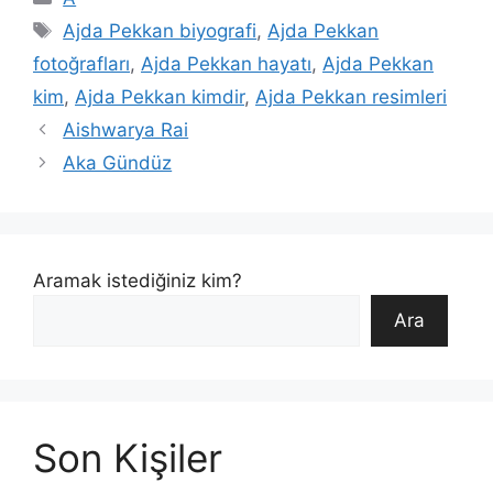
Etiketler
Ajda Pekkan biyografi
,
Ajda Pekkan
fotoğrafları
,
Ajda Pekkan hayatı
,
Ajda Pekkan
kim
,
Ajda Pekkan kimdir
,
Ajda Pekkan resimleri
Aishwarya Rai
Aka Gündüz
Aramak istediğiniz kim?
Ara
Son Kişiler