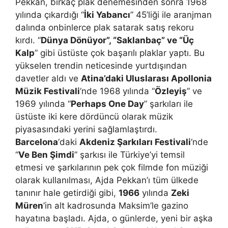
Pekkan, birkaç plak denemesinden sonra 1968
yılında çıkardığı “
İki Yabancı
” 45’liği ile aranjman
dalında onbinlerce plak satarak satış rekoru
kırdı. “
Dünya Dönüyor”, “Saklanbaç” ve “Üç
Kalp
” gibi üstüste çok başarılı plaklar yaptı. Bu
yükselen trendin neticesinde yurtdışından
davetler aldı ve
Atina’daki Uluslarası Apollonia
Müzik Festivali
‘nde 1968 yılında “
Özleyiş
” ve
1969 yılında “
Perhaps One Day
” şarkıları ile
üstüste iki kere dördüncü olarak müzik
piyasasındaki yerini sağlamlaştırdı.
Barcelona
‘daki
Akdeniz Şarkıları Festivali
‘nde
“
Ve Ben Şimdi
” şarkısı ile Türkiye’yi temsil
etmesi ve şarkılarının pek çok filmde fon müziği
olarak kullanılması, Ajda Pekkan’ı tüm ülkede
tanınır hale getirdiği gibi,
1966
yılında
Zeki
Müren
’in alt kadrosunda Maksim’le gazino
hayatına başladı. Ajda, o günlerde, yeni bir aşka