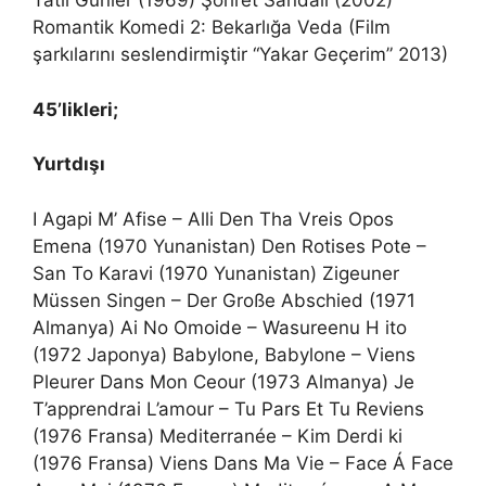
Tatlı Günler (1969) Şöhret Sandalı (2002)
Romantik Komedi 2: Bekarlığa Veda (Film
şarkılarını seslendirmiştir “Yakar Geçerim” 2013)
45’likleri;
Yurtdışı
I Agapi M’ Afise – Alli Den Tha Vreis Opos
Emena (1970 Yunanistan) Den Rotises Pote –
San To Karavi (1970 Yunanistan) Zigeuner
Müssen Singen – Der Große Abschied (1971
Almanya) Ai No Omoide – Wasureenu H ito
(1972 Japonya) Babylone, Babylone – Viens
Pleurer Dans Mon Ceour (1973 Almanya) Je
T’apprendrai L’amour – Tu Pars Et Tu Reviens
(1976 Fransa) Mediterranée – Kim Derdi ki
(1976 Fransa) Viens Dans Ma Vie – Face Á Face