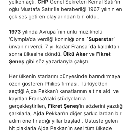
yelken açtı.
CHP
Genel Sekreteri Kemal Satır’ın
oğlu Mustafa Satır ile beraberliği 1967 yılının en
çok ses getiren olaylarından biri oldu..
1973
yılında Avrupa´nın ünlü müzikholü
‘Olympia’da verdiği konınlığı ona ´
Superstar
´
ünvanını verdi. 7 yıl kadar Fransa´da kaldıktan
sonra ülkesine döndü.
Ülkü Aker
ve
Fikret
Şeneş
gibi söz yazarlarıyla çalıştı.
Her ülkenin starlarını bünyesinde barındırmaya
özen gösteren Philips firması, Türkiye’den
seçtiği Ajda Pekkan’ı kanatlarının altına aldı ve
kayıtları Fransa’daki stüdyolarda
gerçekleştirilen,
Fikret Şeneş
‘in sözlerini yazdığı
şarkılarla, Ajda Pekkan’ın diğer şarkıcılardan bir
adım öne fırladığı yıllar başladı. Üstüste gelen
hit plaklarla Ajda Pekkan’ın sesi tüm ülkede