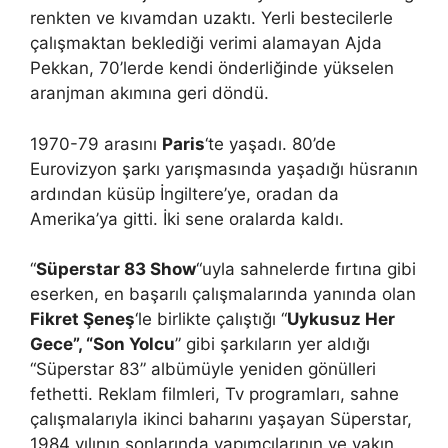
renkten ve kıvamdan uzaktı. Yerli bestecilerle
çalışmaktan beklediği verimi alamayan Ajda
Pekkan, 70’lerde kendi önderliğinde yükselen
aranjman akımına geri döndü.
1970-79 arasını
Paris
‘te yaşadı. 80’de
Eurovizyon şarkı yarışmasında yaşadığı hüsranın
ardından küsüp İngiltere’ye, oradan da
Amerika’ya gitti. İki sene oralarda kaldı.
“
Süperstar 83 Show
“uyla sahnelerde fırtına gibi
eserken, en başarılı çalışmalarında yanında olan
Fikret Şeneş
‘le birlikte çalıştığı “
Uykusuz Her
Gece”, “Son Yolcu
” gibi şarkıların yer aldığı
“Süperstar 83” albümüyle yeniden gönülleri
fethetti. Reklam filmleri, Tv programları, sahne
çalışmalarıyla ikinci baharını yaşayan Süperstar,
1984 yılının sonlarında yapımcılarının ve yakın