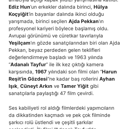
Ediz Hun
‘un erkekler dalında birinci,
Hülya
Koçyiğit
‘in bayanlar dalında ikinci olduğu
yarışmada, birinci seçilen
Ajda Pekkan
‘ın
profesyonel kariyeri böylece başlamış oldu.
Avrupai görünümü ve cüretkar tavırlarıyla
Yeşilçam
‘ın gözde sanatçılarından biri olan Ajda
Pekkan, beyaz perdeden gelen teklifleri
değerlendirmeye başladı ve 1963 yılında
“
Adanalı Tayfur
” ile ilk kez çıktığı kamera
karşısında,
1967
yılındaki son filmi olan “
Harun
Reşit
‘in Gözdesi
“ne kadar baş rollerini
Ayhan
Işık
,
Cüneyt Arkın
ve
Tamer Yiğit
gibi
sanatçılarla paylaştığı 47 film çevirdi.
Ses kabiliyeti rol aldığı filmlerdeki yapımcıların
da dikkatinden kaçmadı ve pek çok filminde
şarkıcı rolü üstlendi ve çeşitli şarkılar