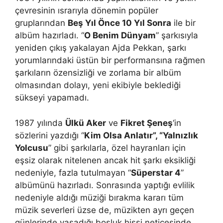
çevresinin ısrarıyla dönemin popüler
gruplarından
Beş Yıl Önce 10 Yıl Sonra
ile bir
albüm hazırladı. “
O Benim Dünyam
” şarkısıyla
yeniden çıkış yakalayan Ajda Pekkan, şarkı
yorumlarındaki üstün bir performansına rağmen
şarkıların özensizliği ve zorlama bir albüm
olmasından dolayı, yeni ekibiyle beklediği
sükseyi yapamadı.
1987 yılında
Ülkü Aker
ve
Fikret Şeneş
‘in
sözlerini yazdığı “
Kim Olsa Anlatır”, “Yalnızlık
Yolcusu
” gibi şarkılarla, özel hayranları için
eşsiz olarak nitelenen ancak hit şarkı eksikliği
nedeniyle, fazla tutulmayan “
Süperstar 4
”
albümünü hazırladı. Sonrasında yaptığı evlilik
nedeniyle aldığı müziği bırakma kararı tüm
müzik severleri üzse de, müzikten ayrı geçen
günlerinde yaşadığı boşluk hissi neticesinde