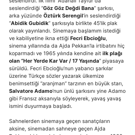
seslendirdi. İlk filmi “Adanalı Tayfur”da
seslendirdiği “
Göz Göz Değdi Bana
” şarkısı,
arka yüzünde
Öztürk Serengil
‘in seslendirdiği
“
Abidik Gubidik
” şarkısıyla birlikte 45’lik plak
olarak yayınlandı. Sinemaya başlamım istediği
ve kabiliyetine ikna ettiği
Fecri Ebcioğlu
,
sinema yıllarında da Ajda Pekkan’la irtibatını hiç
koparmadı ve 1965 yılında kendine ait
ilk plağı
olan “Her Yerde Kar Var / 17 Yaşında
” piyasaya
sürüldü. Fecri Ebcioğlu’nun yabancı şarkılar
üzerine Türkçe sözler yazarak ülkemize
benimsettiği “aranjman” tarzının en büyük starı,
Salvatore Adamo
‘nun ünlü şarkısını yine Adamo
gibi Fransız aksanıyla söyleyerek, yavaş yavaş
ismini duyurmaya başladı.
Sahnelerden sinemaya geçen sanatçıların
aksine, sinemadan sahneye geçen Ajda