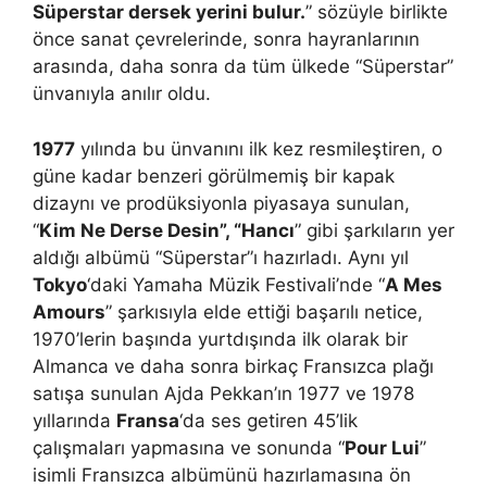
Süperstar dersek yerini bulur.
” sözüyle birlikte
önce sanat çevrelerinde, sonra hayranlarının
arasında, daha sonra da tüm ülkede “Süperstar”
ünvanıyla anılır oldu.
1977
yılında bu ünvanını ilk kez resmileştiren, o
güne kadar benzeri görülmemiş bir kapak
dizaynı ve prodüksiyonla piyasaya sunulan,
“
Kim Ne Derse Desin”, “Hancı
” gibi şarkıların yer
aldığı albümü “Süperstar”ı hazırladı. Aynı yıl
Tokyo
‘daki Yamaha Müzik Festivali’nde “
A Mes
Amours
” şarkısıyla elde ettiği başarılı netice,
1970’lerin başında yurtdışında ilk olarak bir
Almanca ve daha sonra birkaç Fransızca plağı
satışa sunulan Ajda Pekkan’ın 1977 ve 1978
yıllarında
Fransa
‘da ses getiren 45’lik
çalışmaları yapmasına ve sonunda “
Pour Lui
”
isimli Fransızca albümünü hazırlamasına ön