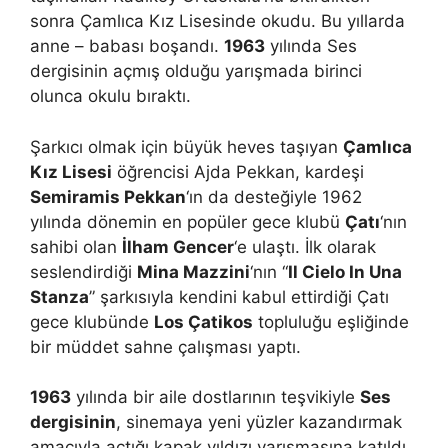
sonra Çamlıca Kız Lisesinde okudu. Bu yıllarda
anne – babası boşandı.
1963
yılında Ses
dergisinin açmış olduğu yarışmada birinci
olunca okulu bıraktı.
Şarkıcı olmak için büyük heves taşıyan
Çamlıca
Kız Lisesi
öğrencisi Ajda Pekkan, kardeşi
Semiramis Pekkan
‘ın da desteğiyle 1962
yılında dönemin en popüler gece klubü
Çatı
‘nın
sahibi olan
İlham Gencer
‘e ulaştı. İlk olarak
seslendirdiği
Mina Mazzini
‘nın “
Il Cielo In Una
Stanza
” şarkısıyla kendini kabul ettirdiği Çatı
gece klubünde
Los Çatikos
topluluğu eşliğinde
bir müddet sahne çalışması yaptı.
1963
yılında bir aile dostlarının teşvikiyle
Ses
dergisinin
, sinemaya yeni yüzler kazandırmak
amacıyla açtığı kapak yıldızı yarışmasına katıldı.