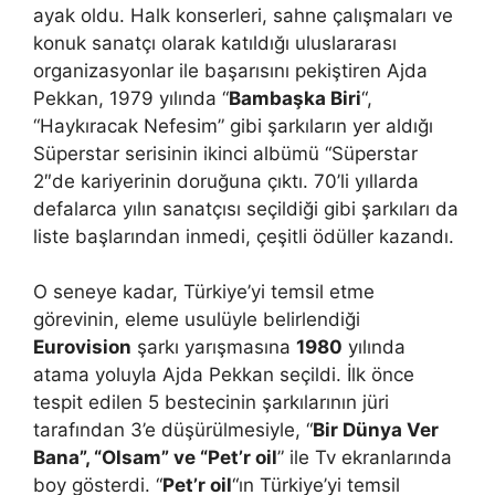
ayak oldu. Halk konserleri, sahne çalışmaları ve
konuk sanatçı olarak katıldığı uluslararası
organizasyonlar ile başarısını pekiştiren Ajda
Pekkan, 1979 yılında “
Bambaşka Biri
“,
“Haykıracak Nefesim” gibi şarkıların yer aldığı
Süperstar serisinin ikinci albümü “Süperstar
2″de kariyerinin doruğuna çıktı. 70’li yıllarda
defalarca yılın sanatçısı seçildiği gibi şarkıları da
liste başlarından inmedi, çeşitli ödüller kazandı.
O seneye kadar, Türkiye’yi temsil etme
görevinin, eleme usulüyle belirlendiği
Eurovision
şarkı yarışmasına
1980
yılında
atama yoluyla Ajda Pekkan seçildi. İlk önce
tespit edilen 5 bestecinin şarkılarının jüri
tarafından 3’e düşürülmesiyle, “
Bir Dünya Ver
Bana”, “Olsam” ve “Pet’r oil
” ile Tv ekranlarında
boy gösterdi. “
Pet’r oil
“ın Türkiye’yi temsil