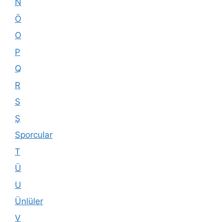
N
Ö
O
P
Q
R
S
Ş
Sporcular
T
Ü
U
Ünlüler
V