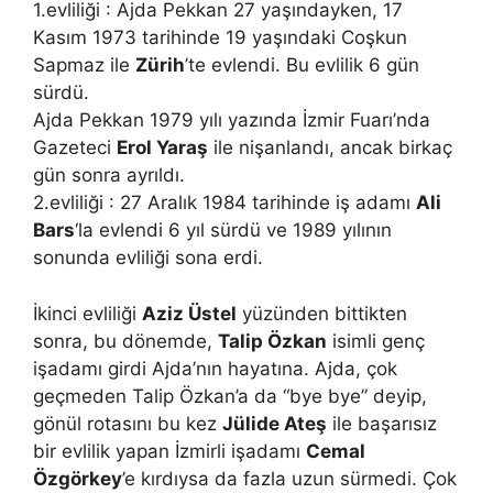
1.evliliği : Ajda Pekkan 27 yaşındayken, 17
Kasım 1973 tarihinde 19 yaşındaki Coşkun
Sapmaz ile
Zürih
’te evlendi. Bu evlilik 6 gün
sürdü.
Ajda Pekkan 1979 yılı yazında İzmir Fuarı’nda
Gazeteci
Erol Yaraş
ile nişanlandı, ancak birkaç
gün sonra ayrıldı.
2.evliliği : 27 Aralık 1984 tarihinde iş adamı
Ali
Bars
‘la evlendi 6 yıl sürdü ve 1989 yılının
sonunda evliliği sona erdi.
İkinci evliliği
Aziz Üstel
yüzünden bittikten
sonra, bu dönemde,
Talip Özkan
isimli genç
işadamı girdi Ajda’nın hayatına. Ajda, çok
geçmeden Talip Özkan’a da “bye bye” deyip,
gönül rotasını bu kez
Jülide Ateş
ile başarısız
bir evlilik yapan İzmirli işadamı
Cemal
Özgörkey
’e kırdıysa da fazla uzun sürmedi. Çok