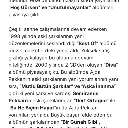
memnun etse de kendi rızası dışında yayınlanan
“
Hoş Görsen” ve “Unutulmayanlar
” albümleri
piyasaya çıktı.
Çeşitli sahne çalışmalarına devam ederken
1998 yılında eski şarkılarının yeni
düzenlemelerini seslendirdiği “
Best Of
” albümü
müzik marketlerdeki yerini aldı. Yüksek satış
grafiği yakalayan bu albümün devamı
niteliğinde, 2000 yılında 2 CD’den oluşan “
Diva
”
albümü piyasaya çıktı. Bu albümde Ajda
Pekkan’ın eski şarkılarının yeni yorumlarının yanı
sıra, “
Mutlu Bütün Şarkılar” ve “Aşka İnanma
”
gibi iki yeni şarkı ve kardeşi
Semiramis
Pekkan
‘ın eski şarkılarından “
Dert Ortağım
” ile
“
Bu Ne Biçim Hayat
“ın da Ajda Pekkan
yorumları yer aldı. Büyük başarı elde eden bu
albümün şarkılarından “
Bir Günah Gibi
“,