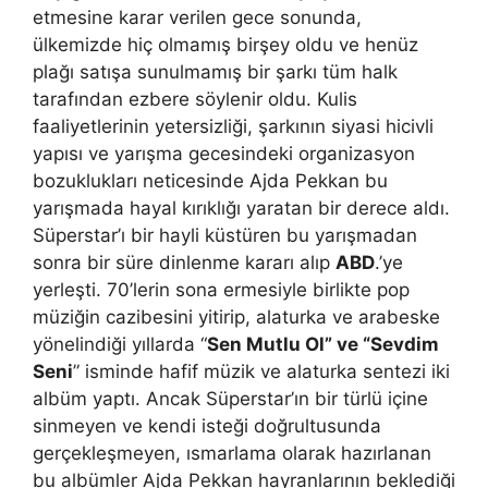
etmesine karar verilen gece sonunda,
ülkemizde hiç olmamış birşey oldu ve henüz
plağı satışa sunulmamış bir şarkı tüm halk
tarafından ezbere söylenir oldu. Kulis
faaliyetlerinin yetersizliği, şarkının siyasi hicivli
yapısı ve yarışma gecesindeki organizasyon
bozuklukları neticesinde Ajda Pekkan bu
yarışmada hayal kırıklığı yaratan bir derece aldı.
Süperstar’ı bir hayli küstüren bu yarışmadan
sonra bir süre dinlenme kararı alıp
ABD
.’ye
yerleşti. 70’lerin sona ermesiyle birlikte pop
müziğin cazibesini yitirip, alaturka ve arabeske
yönelindiği yıllarda “
Sen Mutlu Ol” ve “Sevdim
Seni
” isminde hafif müzik ve alaturka sentezi iki
albüm yaptı. Ancak Süperstar’ın bir türlü içine
sinmeyen ve kendi isteği doğrultusunda
gerçekleşmeyen, ısmarlama olarak hazırlanan
bu albümler Ajda Pekkan hayranlarının beklediği