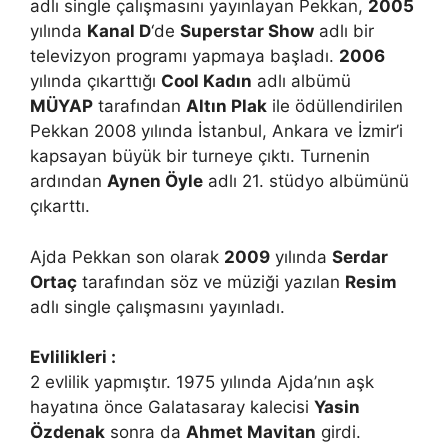
adlı single çalışmasını yayınlayan Pekkan,
2005
yılında
Kanal D
‘de
Superstar Show
adlı bir
televizyon programı yapmaya başladı.
2006
yılında çıkarttığı
Cool Kadın
adlı albümü
MÜYAP
tarafından
Altın Plak
ile ödüllendirilen
Pekkan 2008 yılında İstanbul, Ankara ve İzmir’i
kapsayan büyük bir turneye çıktı. Turnenin
ardından
Aynen Öyle
adlı 21. stüdyo albümünü
çıkarttı.
Ajda Pekkan son olarak
2009
yılında
Serdar
Ortaç
tarafından söz ve müziği yazılan
Resim
adlı single çalışmasını yayınladı.
Evlilikleri :
2 evlilik yapmıştır. 1975 yılında Ajda’nın aşk
hayatına önce Galatasaray kalecisi
Yasin
Özdenak
sonra da
Ahmet Mavitan
girdi.