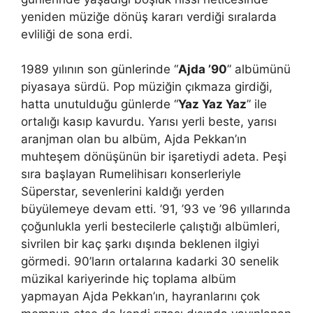
yeniden müziğe dönüş kararı verdiği sıralarda
evliliği de sona erdi.
1989 yılının son günlerinde “
Ajda ’90
” albümünü
piyasaya sürdü. Pop müziğin çıkmaza girdiği,
hatta unutulduğu günlerde “
Yaz Yaz Yaz
” ile
ortalığı kasıp kavurdu. Yarısı yerli beste, yarısı
aranjman olan bu albüm, Ajda Pekkan’ın
muhteşem dönüşünün bir işaretiydi adeta. Peşi
sıra başlayan Rumelihisarı konserleriyle
Süperstar, sevenlerini kaldığı yerden
büyülemeye devam etti. ’91, ’93 ve ’96 yıllarında
çoğunlukla yerli bestecilerle çalıştığı albümleri,
sivrilen bir kaç şarkı dışında beklenen ilgiyi
görmedi. 90’ların ortalarına kadarki 30 senelik
müzikal kariyerinde hiç toplama albüm
yapmayan Ajda Pekkan’ın, hayranlarını çok