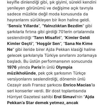
keyifle dinlendiği gibi, şık giyimi, sürekli kendini
yenileyen görünümü ve değişime açık tavrıyla
sadece müzikte değil moda konusunda da
hayranlarını sürükleyen bir ikon haline geldi.
“
Sensiz Yıllarda
“, “
Yalnızlıktan Bezdim
” gibi
şarkılarla fırtına gibi girdiği 70’lerin ortalarında
seslendirdiği “
Tanrı Misafiri
“, “
Kimler Geldi
Kimler Geçti
“, “
Hoşgör Sen
“, “
Sana Ne Kime
Ne
” gibi ileride birer Ajda Pekkan klasiği haline
gelecek şarkılarıyla Türkiye sınırlarını zorlamaya
başladı. Bu üstün performansının sonucunda
1976
yılında
Paris
‘in ünlü
Olympia
müzikholünde
, pek çok şarkısının Türkçe
versiyonlarını seslendirdiği, dönemin ünlü
Cezayir asıllı Fransız şarkıcısı
Enrico Macias
‘la
seri konserler verdi. Bir dost toplantısında
Hürriyet Gazetesi sahibi
Erol Simavi
‘nin “
Ajda
Pekkan’a Star demek yetmez, ancak