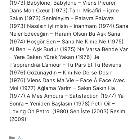
(1973) Babylone, Babylone – Viens Pleurer
Dans Mon Cœur (1973) Tanrı Misafiri – içme
Sakın (1973) Seninleyim – Palavra Palavra
(1973) Nasılsın iyi misin – inanmam (1974) Sana
Neler Edeceğim – Haram Olsun Bu Aşk Sana
(1974) Hoşgör Sen – Sana Ne Kime Ne (1975)
Al Beni – Aşk Budur (1975) Ne Varsa Bende Var
– Yere Bakan Yürek Yakan (1976) Je
T’apprendrai L’amour – Tu Pars Et Tu Reviens
(1976) Gözünaydın – Kim Ne Derse Desin
(1976) Viens Dans Ma Vie – Face Á Face Avec
Moi (1977) Ağlama Yarim – Sakın Sakın Ha
(1977) A Mes Amours – Satisfaction (1977) Ya
Sonra – Yeniden Başlasın (1978) Pet’r Oil –
Loving On Petrol (1980) Sen İste (2003) Resim
(2009)
Kategoriler
A