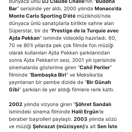
dünyaca ünlü
DJ
Claude Challe
‘nin “
Buddha
Bar
” serisinde yer aldı. 2000 yılında
Monaco’da
Monte Carlo Sporting D’été
müzikholü’nde
dünyaca ünlü sanatçılarla birlikte sahne alan
Süperstar, bir de “
Prestige de la Turquie avec
Ajda Pekkan
” isminde videoklip hazırladı. 60,
70 ve 80’li yıllarda pek çok filmde fon müziği
olarak kullanılan Ajda Pekkan şarkılarından
sonra Ajda Pekkan’ın sesi, 2001 yılı içerisinde
sinemalarda gösterime giren “
Cahil Periler
”
filminde “
Bambaşka Biri
” ve Meksika’da
yayınlanan bir pembe dizide de “
Bir Günah
Gibi
” şarkıları ile yer aldığı filmlere renk kattı.
2002
yılında vizyona giren “
Şöhret Sandalı
ismindeki sinema filminde
Halil Ergün
‘le
beraber başrolleri paylaştı.
2003
yılında sözü
ve müziği
Şehrazat (müzisyen)
’a ait
Sen İste