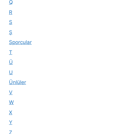
Q
R
S
Ş
Sporcular
T
Ü
U
Ünlüler
V
W
X
Y
Z