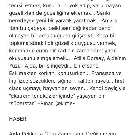
temsil etmek, kusurlarını yok edip, varolmayan
güzellikleri de güzelliğine eklemek… Sanki
neredeyse yeni bir yaratık yaratmak… Ama o,
tüm bu çabaya, belki sanıldığı kadar bencil
olmayan bir amaç uğruna girişmişti. Koca bir
topluma sürekli bir güzellik duygusu vermek,
kendinden emin bir kadının zamana meydan
okuyuşunu simgelemek… -Atilla Dorsay, Ajda’nın
Yüzü- Ajda, bir simgeydi… bir efsane.
Eskimekten korkan, konuşurken… Fransızca ve
İngilizce sözcüklere sığınan, kaliteli hayatı… first
class uçmayı, hayvanları seven… Kendi deyişiyle
“ekstrem tenakuzlar içinde” yaşayan bir
“süperstar”. -Pınar Çekirge-
HABER
Ajda Pekkan’a ‘Tüm Zamanların Değişmeyen