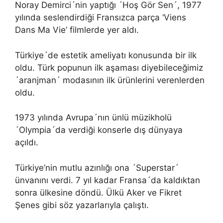
Noray Demirci´nin yaptığı ´Hoş Gör Sen´, 1977
yılında seslendirdiği Fransızca parça ‘Viens
Dans Ma Vie’ filmlerde yer aldı.
Türkiye´de estetik ameliyatı konusunda bir ilk
oldu. Türk popunun ilk aşaması diyebileceğimiz
´aranjman´ modasının ilk ürünlerini verenlerden
oldu.
1973 yılında Avrupa´nın ünlü müzikholü
´Olympia´da verdiği konserle dış dünyaya
açıldı.
Türkiye’nin mutlu azınlığı ona ´Superstar´
ünvanını verdi. 7 yıl kadar Fransa´da kaldıktan
sonra ülkesine döndü. Ülkü Aker ve Fikret
Şenes gibi söz yazarlarıyla çalıştı.