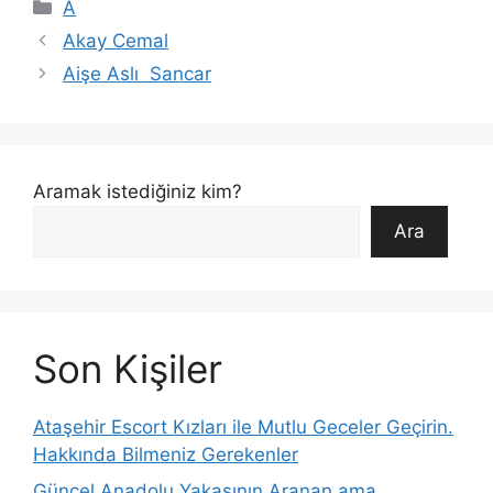
Kategoriler
A
Akay Cemal
Aişe Aslı Sancar
Aramak istediğiniz kim?
Ara
Son Kişiler
Ataşehir Escort Kızları ile Mutlu Geceler Geçirin.
Hakkında Bilmeniz Gerekenler
Güncel Anadolu Yakasının Aranan ama