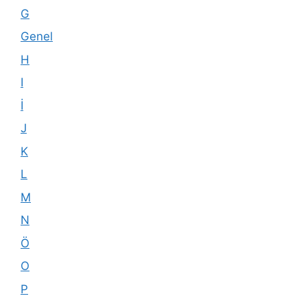
G
Genel
H
I
İ
J
K
L
M
N
Ö
O
P