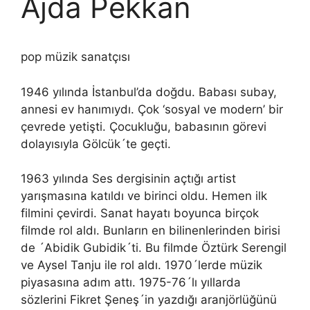
Ajda Pekkan
pop müzik sanatçısı
1946 yılında İstanbul’da doğdu. Babası subay,
annesi ev hanımıydı. Çok ‘sosyal ve modern’ bir
çevrede yetişti. Çocukluğu, babasının görevi
dolayısıyla Gölcük´te geçti.
1963 yılında Ses dergisinin açtığı artist
yarışmasına katıldı ve birinci oldu. Hemen ilk
filmini çevirdi. Sanat hayatı boyunca birçok
filmde rol aldı. Bunların en bilinenlerinden birisi
de ´Abidik Gubidik´ti. Bu filmde Öztürk Serengil
ve Aysel Tanju ile rol aldı. 1970´lerde müzik
piyasasına adım attı. 1975-76´lı yıllarda
sözlerini Fikret Şeneş´in yazdığı aranjörlüğünü