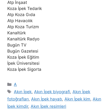
Atp İnşaat
Koza İpek Tedarik
Atp Koza Gıda
Atp Havacılık
Atp Koza Turizm
Kanaltürk
Kanaltürk Radyo
Bugün TV
Bugün Gazetesi
Koza İpek Eğitim
İpek Üniversitesi
Koza İpek Sigorta
Kategoriler
A
Etiketler
Akın İpek
,
Akın İpek biyografi
,
Akın İpek
fotoğrafları
,
Akın İpek hayatı
,
Akın İpek kim
,
Akın
İpek kimdir
,
Akın İpek resimleri