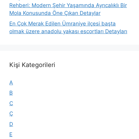
Rehberi: Modern Şehir Yaşamında Ayrıcalıklı Bir
Mola Konusunda Öne Çıkan Detaylar
En Çok Merak Edilen Ümraniye ilçesi başta
olmak üzere anadolu yakası escortları Detayları
Kişi Kategorileri
A
B
C
Ç
D
E