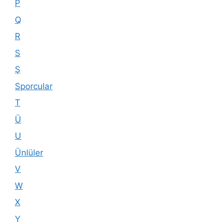
P
Q
R
S
Ş
Sporcular
T
Ü
U
Ünlüler
V
W
X
Y