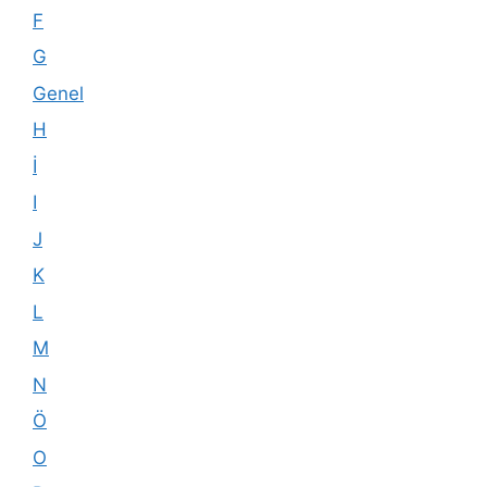
F
G
Genel
H
İ
I
J
K
L
M
N
Ö
O