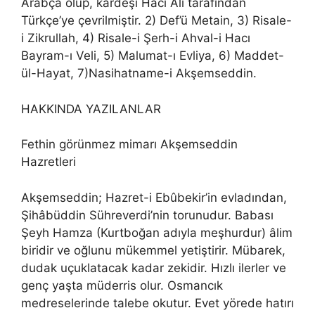
Arabça olup, kardeşi Hacı Ali tarafından
Türkçe’ye çevrilmiştir. 2) Def’ü Metain, 3) Risale-
i Zikrullah, 4) Risale-i Şerh-i Ahval-i Hacı
Bayram-ı Veli, 5) Malumat-ı Evliya, 6) Maddet-
ül-Hayat, 7)Nasihatname-i Akşemseddin.
HAKKINDA YAZILANLAR
Fethin görünmez mimarı Akşemseddin
Hazretleri
Akşemseddin; Hazret-i Ebûbekir’in evladından,
Şihâbüddin Sühreverdi’nin torunudur. Babası
Şeyh Hamza (Kurtboğan adıyla meşhurdur) âlim
biridir ve oğlunu mükemmel yetiştirir. Mübarek,
dudak uçuklatacak kadar zekidir. Hızlı ilerler ve
genç yaşta müderris olur. Osmancık
medreselerinde talebe okutur. Evet yörede hatırı