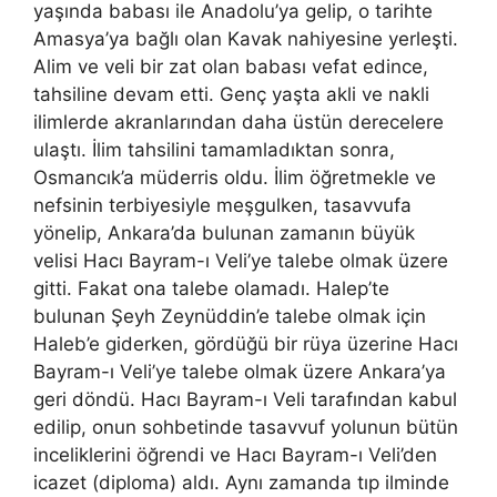
yaşında babası ile Anadolu’ya gelip, o tarihte
Amasya’ya bağlı olan Kavak nahiyesine yerleşti.
Alim ve veli bir zat olan babası vefat edince,
tahsiline devam etti. Genç yaşta akli ve nakli
ilimlerde akranlarından daha üstün derecelere
ulaştı. İlim tahsilini tamamladıktan sonra,
Osmancık’a müderris oldu. İlim öğretmekle ve
nefsinin terbiyesiyle meşgulken, tasavvufa
yönelip, Ankara’da bulunan zamanın büyük
velisi Hacı Bayram-ı Veli’ye talebe olmak üzere
gitti. Fakat ona talebe olamadı. Halep’te
bulunan Şeyh Zeynüddin’e talebe olmak için
Haleb’e giderken, gördüğü bir rüya üzerine Hacı
Bayram-ı Veli’ye talebe olmak üzere Ankara’ya
geri döndü. Hacı Bayram-ı Veli tarafından kabul
edilip, onun sohbetinde tasavvuf yolunun bütün
inceliklerini öğrendi ve Hacı Bayram-ı Veli’den
icazet (diploma) aldı. Aynı zamanda tıp ilminde