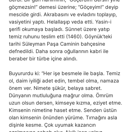
göçmezsin!” demesi üzerine; “Göçeyim!” deyip
mescide girdi. Akrabasını ve evladını toplayıp,
vasiyetini yaptı. Helallaşıp veda etti. Yasin-i
şerifi okumaya başladı. Sünnet üzere yatıp
temiz ruhunu teslim etti (1460). Göynük’teki
tarihi Süleyman Paşa Caminin bahçesine
defnedildi. Daha sonra oğullarının kabri ile
beraber bir türbe içine alındı.
Buyururdu ki: “Her işe besmele ile başla. Temiz
ol, daim iyiliği adet edin, tembel olma, namaza
önem ver. Nimete şükür, belaya sabret.
Dünyanın mutluluğuna mağrur olma. Ömrüm
uzun olsun dersen, kimseye kızma, eziyet etme.
Kimsenin nimetine haset etme. Senden üstün
olan kimsenin önünden yürüme. Tırnağını asla
dişinle kesme. Çok uyumak kazancın