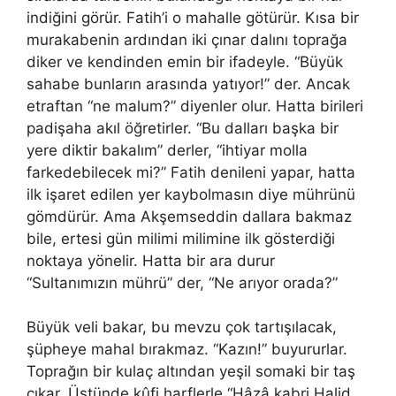
indiğini görür. Fatih’i o mahalle götürür. Kısa bir
murakabenin ardından iki çınar dalını toprağa
diker ve kendinden emin bir ifadeyle. “Büyük
sahabe bunların arasında yatıyor!” der. Ancak
etraftan “ne malum?” diyenler olur. Hatta birileri
padişaha akıl öğretirler. “Bu dalları başka bir
yere diktir bakalım” derler, “ihtiyar molla
farkedebilecek mi?” Fatih denileni yapar, hatta
ilk işaret edilen yer kaybolmasın diye mührünü
gömdürür. Ama Akşemseddin dallara bakmaz
bile, ertesi gün milimi milimine ilk gösterdiği
noktaya yönelir. Hatta bir ara durur
“Sultanımızın mührü” der, “Ne arıyor orada?”
Büyük veli bakar, bu mevzu çok tartışılacak,
şüpheye mahal bırakmaz. “Kazın!” buyururlar.
Toprağın bir kulaç altından yeşil somaki bir taş
çıkar. Üstünde kûfi harflerle “Hâzâ kabri Halid