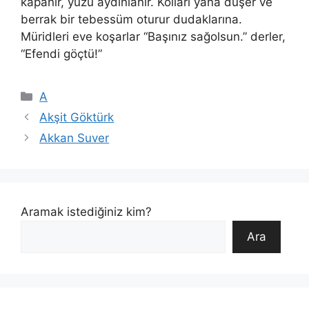
kapanır, yüzü aydınlanır. Kolları yana düşer ve
berrak bir tebessüm oturur dudaklarına.
Müridleri eve koşarlar “Başınız sağolsun.” derler,
“Efendi göçtü!”
Kategoriler
A
Akşit Göktürk
Akkan Suver
Aramak istediğiniz kim?
Ara