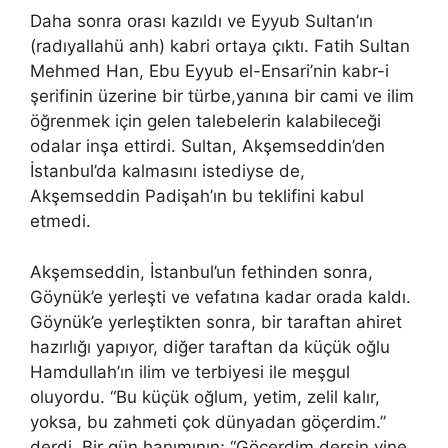
Daha sonra orası kazıldı ve Eyyub Sultan’ın
(radıyallahü anh) kabri ortaya çıktı. Fatih Sultan
Mehmed Han, Ebu Eyyub el-Ensari’nin kabr-i
şerifinin üzerine bir türbe,yanına bir cami ve ilim
öğrenmek için gelen talebelerin kalabileceği
odalar inşa ettirdi. Sultan, Akşemseddin’den
İstanbul’da kalmasını istediyse de,
Akşemseddin Padişah’ın bu teklifini kabul
etmedi.
Akşemseddin, İstanbul’un fethinden sonra,
Göynük’e yerleşti ve vefatına kadar orada kaldı.
Göynük’e yerleştikten sonra, bir taraftan ahiret
hazırlığı yapıyor, diğer taraftan da küçük oğlu
Hamdullah’ın ilim ve terbiyesi ile meşgul
oluyordu. “Bu küçük oğlum, yetim, zelil kalır,
yoksa, bu zahmeti çok dünyadan göçerdim.”
derdi. Bir gün hanımının; “Göçerdim dersin yine