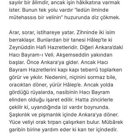
sayılır bir âlimdir, ancak işin hâkikatına varmak
ister. Bunun tek yolu vardır “ledün ilminde
mütehassıs bir velinin” huzurunda diz çökmek.
Arar, sorar, istihareye yatar. Zihninde iki isim
berraklaşır. Bunlardan bir tanesi Hâlep’te ki
Zeynüddin Hafi Hazretleridir. Diğeri Ankara’daki
Hacı Bayram-ı Veli. Akşemseddin yakından
başlar. Önce Ankara’ya gider. Ancak Hacı
Bayram Hazretlerini kapı kapı teberrû toplarken
görür ve yıkılır. Nedenini, niçinini sormaz bile,
oracıktan döner, yürür Hâlep’e. Ancak yolda
gördüğü rüyalarda, nasibinin Hacı Bayram
elinden olduğu işaret edilir. Hatta zincirlerle
çekilir ki, uyandığında izi vardır boynunda.
Şaşkınlık ve pişmanlık içinde Ankara’ya döner.
Yüce veliyi orak tırpan çalışırken bulur. Mübârek
garibin birine yardım eder ki kan ter içindedir.