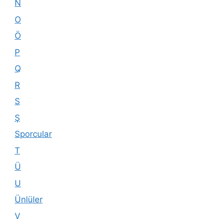
N
O
Ö
P
Q
R
S
Ş
Sporcular
T
Ü
U
Ünlüler
V