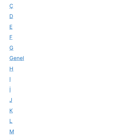
Ç
D
E
F
G
Genel
H
I
İ
J
K
L
M