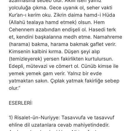
azalmasına sebeb olur. Akıllı isen yalnız
yolculuğa çıkma. Gece uyanık ol, seher vakti
Kur’an-ı kerim oku. Zikrin daima hamd-i Hüda
(Allahü tealaya hamd etmek) olsun. Hem
Cehennem azabından endişeli ol. Hasedi terk
et, kendini başkalarına medh etme. Namahreme
(harama) bakma, harama bakmak gaflet verir.
Kimsenin kalbini kırma. Düşen şeyi alıp
(temizleyerek) yersen fakirlikten kurtulursun.
Edepli, mütevazi ve cömert ol. Cünüb kimse ile
yemek yemek gam verir. Yalnız bir evde
yatmaktan sakın. Çıplak yatmak fakirliğe sebep
olur.”
ESERLERİ:
1) Risalet-ün-Nuriyye: Tasavvufa ve tasavvuf
ehline dil uzatanlara cevab mahiyetindedir.