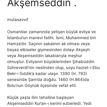
Akşemseddin .
mutasavvıf
Osmanlılar zamanında yetişen büyük evliya ve
İstanbul’un manevi fatihi. İsmi, Muhammed bin
Hamza’dır. Saçının sakalının ak olması veya
beyaz elbiseler giymesinden dolayı Akşeyh
veya Akşemseddin lakablarıyla meşhur
olmuştur. Evliyanın büyüklerinden Şihabüddin
Sühreverdi’nin neslinden olup, soyu hazret-i Ebu
Bekr-i Sıddik’a kadar ulaşır. 1390 (H. 792)
senesinde Şam’da doğdu. 1460 (H.864)da
Bolu’nun Göynük ilçesinde vefat etti.
Küçük yaşta ilim tahsiline başlayan
Akşemseddin Kur’an-ı kerimi ezberledi. Yedi