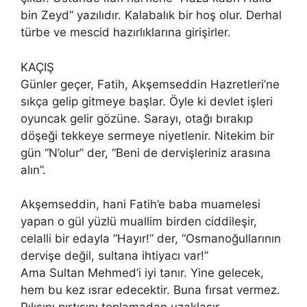
bin Zeyd” yazılıdır. Kalabalık bir hoş olur. Derhal
türbe ve mescid hazırlıklarına girişirler.
KAÇIŞ
Günler geçer, Fatih, Akşemseddin Hazretleri’ne
sıkça gelip gitmeye başlar. Öyle ki devlet işleri
oyuncak gelir gözüne. Sarayı, otağı bırakıp
döşeği tekkeye sermeye niyetlenir. Nitekim bir
gün “N’olur” der, “Beni de dervişleriniz arasına
alın”.
Akşemseddin, hani Fatih’e baba muamelesi
yapan o gül yüzlü muallim birden ciddileşir,
celalli bir edayla “Hayır!” der, “Osmanoğullarının
dervişe değil, sultana ihtiyacı var!”
Ama Sultan Mehmed’i iyi tanır. Yine gelecek,
hem bu kez ısrar edecektir. Buna fırsat vermez.