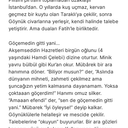
Pılısını pırtısını toplamadan uzaklaşır
İstanbul’dan. O yıllarda kuş uçmaz, kervan
geçmez bir kuytu olan Taraklı’ya çekilir, sonra
Göynük civarlarına yerleşir, kendi halinde talebe
yetiştirir. Ama duaları Fatih’le birliktedir.
Göçemedin gitti yani…
Akşemseddin Hazretleri birgün oğlunu (4
yaşındaki Hamdi Çelebi) dizine oturtur. Minik
yavru bülbül gibi Kur’an okur. Mübârek bir ara
hanımına döner. “Biliyor musun?” der, “Aslında
dünyanın mihneti, zahmeti çekilmez ama
şuncağızın yetim kalmasına dayanamam. Yoksa
çoktaaan göçerdim!” Hanımı omuz silker.
“Amaaan efendi” der, “sen de göçemedin gitti
yani.” Mübarek “İyi öyleyse!” deyip kalkar.
Göynüklülerle helalleşir ve mescide çekilir.
Talebelerine “okuyun” buyururlar. Bir ara gözleri