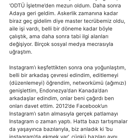
‘ODTÜ İşletme’den mezun oldum. Daha sonra
Adaya geri geldim. Askerlik zamanına kadar
biraz geç gidelim diye master tecrübemiz oldu,
aile işi vardı, belli bir döneme kadar böyle
çalıştık, ama daha sonra tabi ilgi alanları
değişiyor. Birçok sosyal medya mecrasıyla
uğraştım.
Instagram’ı keşfettikten sonra ona yoğunlaştım,
belli bir arkadaş çevresi edindim, editlemeyi
(düzenlemeyi) öğrendim, networkümü (ağımızı)
genişlettim, Endonezya’dan Kanada’dan
arkadaşlar edindim, onlar beni çağırdı ben
onları davet ettim. 2012’de Facebook’un
Instagram’ı satın almasıyla gerçek patlamayı
Instagram o zaman yaptı. Hatta bazı tartışmalar
da yaşayınca bazılarıyla, biz anladık ki ‘bu
instagram’da ekmek var’, çünkü bazıları aynı