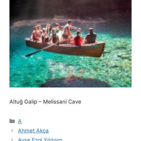
Altuğ Galip – Melissani Cave
Kategoriler
A
Ahmet Akça
Ayşe Ezgi Yıldırım