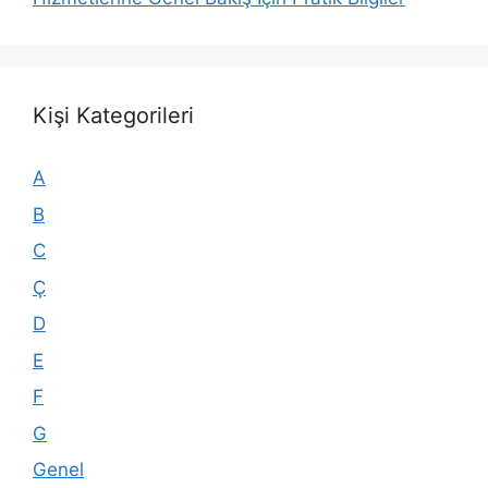
Kişi Kategorileri
A
B
C
Ç
D
E
F
G
Genel