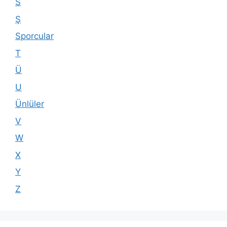
S
Ş
Sporcular
T
Ü
U
Ünlüler
V
W
X
Y
Z