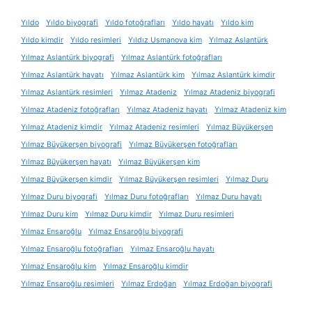
Yıldo
Yıldo biyografi
Yıldo fotoğrafları
Yıldo hayatı
Yıldo kim
Yıldo kimdir
Yıldo resimleri
Yıldız Usmanova kim
Yılmaz Aslantürk
Yılmaz Aslantürk biyografi
Yılmaz Aslantürk fotoğrafları
Yılmaz Aslantürk hayatı
Yılmaz Aslantürk kim
Yılmaz Aslantürk kimdir
Yılmaz Aslantürk resimleri
Yılmaz Atadeniz
Yılmaz Atadeniz biyografi
Yılmaz Atadeniz fotoğrafları
Yılmaz Atadeniz hayatı
Yılmaz Atadeniz kim
Yılmaz Atadeniz kimdir
Yılmaz Atadeniz resimleri
Yılmaz Büyükerşen
Yılmaz Büyükerşen biyografi
Yılmaz Büyükerşen fotoğrafları
Yılmaz Büyükerşen hayatı
Yılmaz Büyükerşen kim
Yılmaz Büyükerşen kimdir
Yılmaz Büyükerşen resimleri
Yılmaz Duru
Yılmaz Duru biyografi
Yılmaz Duru fotoğrafları
Yılmaz Duru hayatı
Yılmaz Duru kim
Yılmaz Duru kimdir
Yılmaz Duru resimleri
Yılmaz Ensaroğlu
Yılmaz Ensaroğlu biyografi
Yılmaz Ensaroğlu fotoğrafları
Yılmaz Ensaroğlu hayatı
Yılmaz Ensaroğlu kim
Yılmaz Ensaroğlu kimdir
Yılmaz Ensaroğlu resimleri
Yılmaz Erdoğan
Yılmaz Erdoğan biyografi