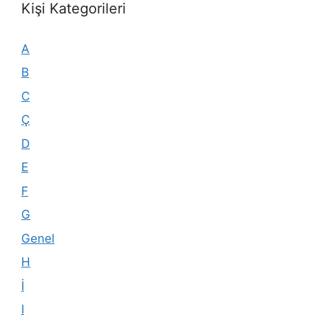
Kişi Kategorileri
A
B
C
Ç
D
E
F
G
Genel
H
İ
I