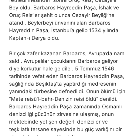
fethedilmesinden sonra Oruç Reis, Cezayir’e
Bey oldu. Barbaros Hayreedin Paşa, İshak ve
Oruç Reis’ler şehit olunca Cezayir Beyliği’ne
atandı. Beylerbeyi ünvanını alan Barbaros
Hayreddin Paşa, İstanbul’a gelip 1534 yılında
Kaptan-ı Derya oldu.
Bir çok zafer kazanan Barbaros, Avrupa’da nam
saldı. Avrupalılar çocuklarını Barbaros geliyor
diye korkutur hale geldiler. 5 Temmuz 1546
tarihinde vefat eden Barbaros Hayreddin Paşa,
sağlığında Beşiktaş’ta yaptırdığı medresenin
yanındaki türbesine defnedildi. Onun ölümü için
“Mate reisü’l-bahr-Denizin reisi öldü” denildi.
Barbaros Hayreddin Paşa zamanında Osmanlı
denizciliği gücünün zirvesine ulaşmış, onun
mektebinde yetişen değerli denizciler ve
teşkilatlı tersane sayesinde bu güç varlığını bir