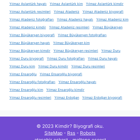
Yılmaz Aslantürk hayatı
Yılmaz Aslantürk kim
Yılmaz Aslantürk kimdir
Yılmaz Aslantürk resimleri
Yılmaz Atadeniz
Yılmaz Atadeniz biyografi
Yılmaz Atadeniz fotoğrafları
Yılmaz Atadeniz hayatı
Yılmaz Atadeniz kim
Yılmaz Atadeniz kimdir
Yılmaz Atadeniz resimleri
Yılmaz Büyükerşen
Yılmaz Büyükerşen biyografi
Yılmaz Büyükerşen fotoğrafları
Yılmaz Büyükerşen hayatı
Yılmaz Büyükerşen kim
Yılmaz Büyükerşen kimdir
Yılmaz Büyükerşen resimleri
Yılmaz Duru
Yılmaz Duru biyografi
Yılmaz Duru fotoğrafları
Yılmaz Duru hayatı
Yılmaz Duru kim
Yılmaz Duru kimdir
Yılmaz Duru resimleri
Yılmaz Ensaroğlu
Yılmaz Ensaroğlu biyografi
Yılmaz Ensaroğlu fotoğrafları
Yılmaz Ensaroğlu hayatı
Yılmaz Ensaroğlu kim
Yılmaz Ensaroğlu kimdir
Yılmaz Ensaroğlu resimleri
Yılmaz Erdoğan
Yılmaz Erdoğan biyografi
© 2023 Kimdir? Biyografi oku.
SiteMap
-
Rss
-
Robots
ataşehir eskort
-
maltepe escort