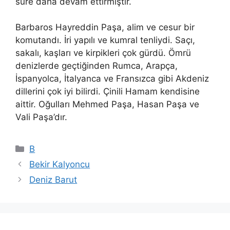
süre daha devam ettirmiştir.
Barbaros Hayreddin Paşa, alim ve cesur bir
komutandı. İri yapılı ve kumral tenliydi. Saçı,
sakalı, kaşları ve kirpikleri çok gürdü. Ömrü
denizlerde geçtiğinden Rumca, Arapça,
İspanyolca, İtalyanca ve Fransızca gibi Akdeniz
dillerini çok iyi bilirdi. Çinili Hamam kendisine
aittir. Oğulları Mehmed Paşa, Hasan Paşa ve
Vali Paşa’dır.
Kategoriler
B
Bekir Kalyoncu
Deniz Barut