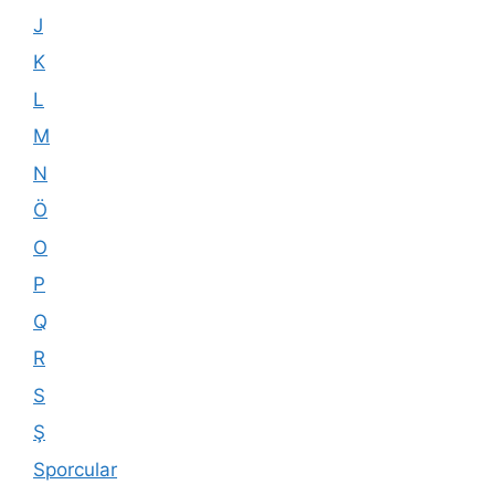
J
K
L
M
N
Ö
O
P
Q
R
S
Ş
Sporcular