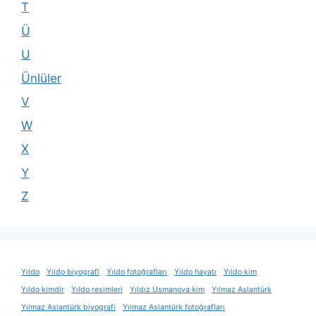
T
Ü
U
Ünlüler
V
W
X
Y
Z
Yıldo
Yıldo biyografi
Yıldo fotoğrafları
Yıldo hayatı
Yıldo kim
Yıldo kimdir
Yıldo resimleri
Yıldız Usmanova kim
Yılmaz Aslantürk
Yılmaz Aslantürk biyografi
Yılmaz Aslantürk fotoğrafları