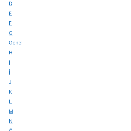
D
E
F
G
Genel
H
I
İ
J
K
L
M
N
Ö