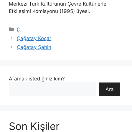
Merkezi Türk Kültürünün Çevre Kültürlerle
Etkileşimi Komisyonu (1995) üyesi.
Kategoriler
Ç
Çağatay Koçar
Çağatay Şahin
Aramak istediğiniz kim?
Ara
Son Kişiler