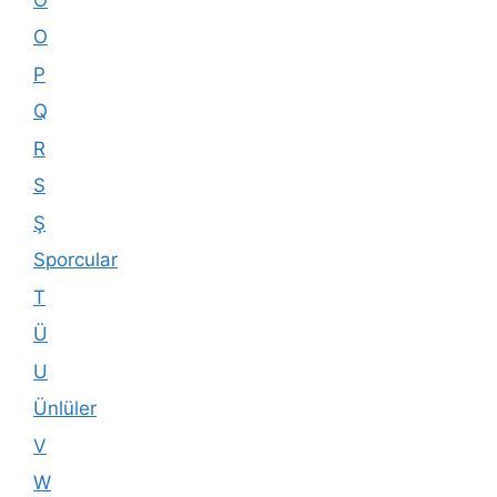
O
P
Q
R
S
Ş
Sporcular
T
Ü
U
Ünlüler
V
W