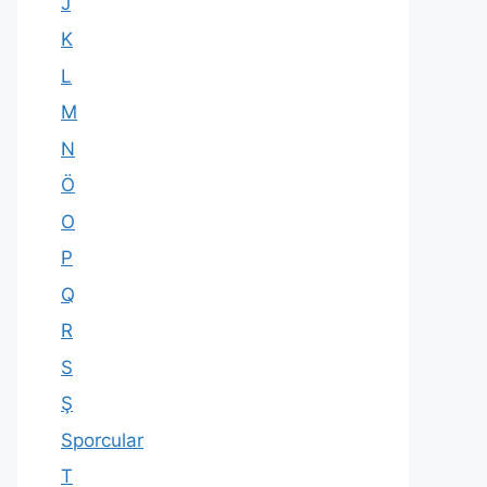
J
K
L
M
N
Ö
O
P
Q
R
S
Ş
Sporcular
T