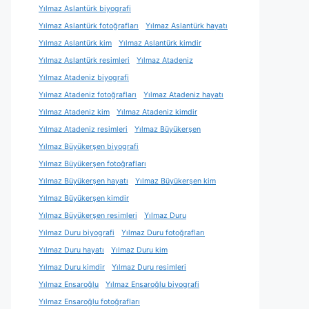
Yılmaz Aslantürk biyografi
Yılmaz Aslantürk fotoğrafları
Yılmaz Aslantürk hayatı
Yılmaz Aslantürk kim
Yılmaz Aslantürk kimdir
Yılmaz Aslantürk resimleri
Yılmaz Atadeniz
Yılmaz Atadeniz biyografi
Yılmaz Atadeniz fotoğrafları
Yılmaz Atadeniz hayatı
Yılmaz Atadeniz kim
Yılmaz Atadeniz kimdir
Yılmaz Atadeniz resimleri
Yılmaz Büyükerşen
Yılmaz Büyükerşen biyografi
Yılmaz Büyükerşen fotoğrafları
Yılmaz Büyükerşen hayatı
Yılmaz Büyükerşen kim
Yılmaz Büyükerşen kimdir
Yılmaz Büyükerşen resimleri
Yılmaz Duru
Yılmaz Duru biyografi
Yılmaz Duru fotoğrafları
Yılmaz Duru hayatı
Yılmaz Duru kim
Yılmaz Duru kimdir
Yılmaz Duru resimleri
Yılmaz Ensaroğlu
Yılmaz Ensaroğlu biyografi
Yılmaz Ensaroğlu fotoğrafları