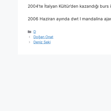
2004’te İtalyan Kültür’den kazandığı burs ile
2006 Haziran ayında dwt I mandalina ajan
Kategoriler
D
Doğan Onat
Deniz Seki