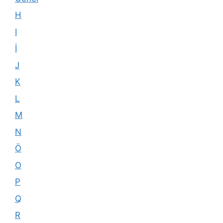
H
I
İ
J
K
L
M
N
Ö
O
P
Q
R