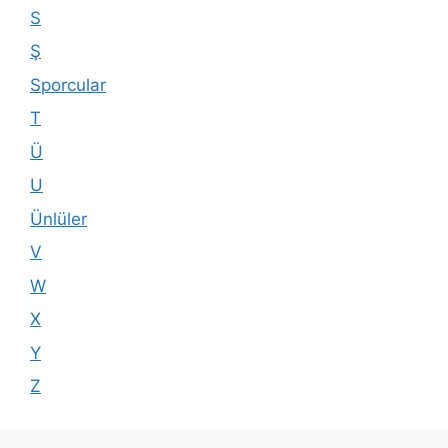
S
Ş
Sporcular
T
Ü
U
Ünlüler
V
W
X
Y
Z