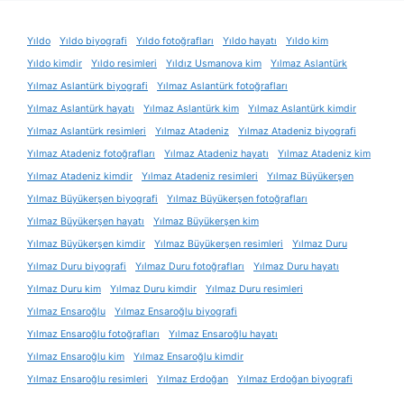
Yıldo
Yıldo biyografi
Yıldo fotoğrafları
Yıldo hayatı
Yıldo kim
Yıldo kimdir
Yıldo resimleri
Yıldız Usmanova kim
Yılmaz Aslantürk
Yılmaz Aslantürk biyografi
Yılmaz Aslantürk fotoğrafları
Yılmaz Aslantürk hayatı
Yılmaz Aslantürk kim
Yılmaz Aslantürk kimdir
Yılmaz Aslantürk resimleri
Yılmaz Atadeniz
Yılmaz Atadeniz biyografi
Yılmaz Atadeniz fotoğrafları
Yılmaz Atadeniz hayatı
Yılmaz Atadeniz kim
Yılmaz Atadeniz kimdir
Yılmaz Atadeniz resimleri
Yılmaz Büyükerşen
Yılmaz Büyükerşen biyografi
Yılmaz Büyükerşen fotoğrafları
Yılmaz Büyükerşen hayatı
Yılmaz Büyükerşen kim
Yılmaz Büyükerşen kimdir
Yılmaz Büyükerşen resimleri
Yılmaz Duru
Yılmaz Duru biyografi
Yılmaz Duru fotoğrafları
Yılmaz Duru hayatı
Yılmaz Duru kim
Yılmaz Duru kimdir
Yılmaz Duru resimleri
Yılmaz Ensaroğlu
Yılmaz Ensaroğlu biyografi
Yılmaz Ensaroğlu fotoğrafları
Yılmaz Ensaroğlu hayatı
Yılmaz Ensaroğlu kim
Yılmaz Ensaroğlu kimdir
Yılmaz Ensaroğlu resimleri
Yılmaz Erdoğan
Yılmaz Erdoğan biyografi