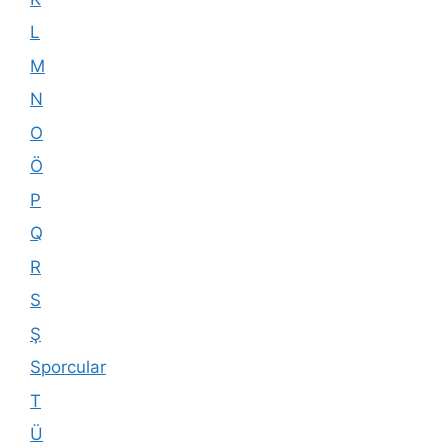
L
M
N
O
Ö
P
Q
R
S
Ş
Sporcular
T
Ü