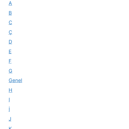
A
B
C
Ç
D
E
F
G
Genel
H
I
İ
J
K