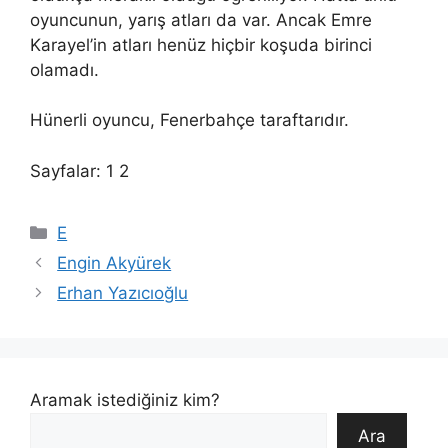
oyuncunun, yarış atları da var. Ancak Emre
Karayel’in atları henüz hiçbir koşuda birinci
olamadı.
Hünerli oyuncu, Fenerbahçe taraftarıdır.
Sayfalar: 1 2
Kategoriler
E
Engin Akyürek
Erhan Yazıcıoğlu
Aramak istediğiniz kim?
Ara