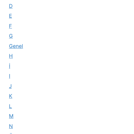
D
E
F
G
Genel
H
İ
I
J
K
L
M
N