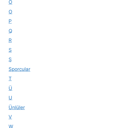
Ö
O
P
Q
R
S
Ş
Sporcular
T
Ü
U
Ünlüler
V
W