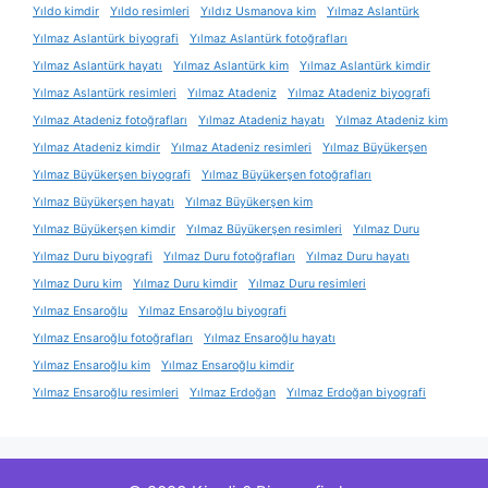
Yıldo kimdir
Yıldo resimleri
Yıldız Usmanova kim
Yılmaz Aslantürk
Yılmaz Aslantürk biyografi
Yılmaz Aslantürk fotoğrafları
Yılmaz Aslantürk hayatı
Yılmaz Aslantürk kim
Yılmaz Aslantürk kimdir
Yılmaz Aslantürk resimleri
Yılmaz Atadeniz
Yılmaz Atadeniz biyografi
Yılmaz Atadeniz fotoğrafları
Yılmaz Atadeniz hayatı
Yılmaz Atadeniz kim
Yılmaz Atadeniz kimdir
Yılmaz Atadeniz resimleri
Yılmaz Büyükerşen
Yılmaz Büyükerşen biyografi
Yılmaz Büyükerşen fotoğrafları
Yılmaz Büyükerşen hayatı
Yılmaz Büyükerşen kim
Yılmaz Büyükerşen kimdir
Yılmaz Büyükerşen resimleri
Yılmaz Duru
Yılmaz Duru biyografi
Yılmaz Duru fotoğrafları
Yılmaz Duru hayatı
Yılmaz Duru kim
Yılmaz Duru kimdir
Yılmaz Duru resimleri
Yılmaz Ensaroğlu
Yılmaz Ensaroğlu biyografi
Yılmaz Ensaroğlu fotoğrafları
Yılmaz Ensaroğlu hayatı
Yılmaz Ensaroğlu kim
Yılmaz Ensaroğlu kimdir
Yılmaz Ensaroğlu resimleri
Yılmaz Erdoğan
Yılmaz Erdoğan biyografi