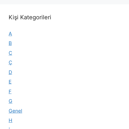
Kişi Kategorileri
A
B
C
Ç
D
E
F
G
Genel
H