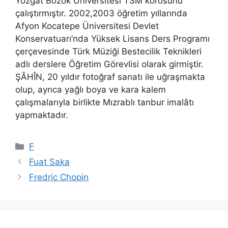
Yozgat Bozok Üniversitesi TSM korosunu
çalıştırmıştır. 2002,2003 öğretim yıllarında
Afyon Kocatepe Üniversitesi Devlet
Konservatuarı’nda Yüksek Lisans Ders Programı
çerçevesinde Türk Müziği Bestecilik Teknikleri
adlı derslere Öğretim Görevlisi olarak girmiştir.
ŞÂHÎN, 20 yıldır fotoğraf sanatı ile uğraşmakta
olup, ayrıca yağlı boya ve kara kalem
çalışmalarıyla birlikte Mızrablı tanbur imalâtı
yapmaktadır.
Kategoriler
F
Fuat Saka
Fredric Chopin