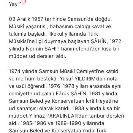
Yay
03 Aralık 1957 tarihinde Samsun’da doğdu.
Mûsıkî yaşantısı, babasının çaldığı kaval ve
tulumla başladı. İlkokul yıllarında Türk
Mûsıkîsi’ne ilgi duymaya başlayan ŞÂHÎN, 1972
yılında Nermin SAHİP hanımefendi’den kısa bir
müddet ud dersleri aldı.
1974 yılında Samsun Mûsıkî Cemiyeti’ne katıldı
ve merhûm bestekâr Yusuf YILDIRIM’dan nota
ve usûl öğrendi. 1976-1978 yılları arasında aynı
cemiyette ud çalan Fârûk ŞÂHÎN, 1981 yılında
Samsun Belediye Konservatuarı İcrâ Heyeti’ne
ud sanatçısı olarak katıldı. 1983 yılında kısa bir
müddet Yılmaz PAKALINLAR’dan tanbur dersleri
aldı. 1985-1986 ve 1989-1990 yıllarında
Samsun Belediye Konservatuarı’nda Türk