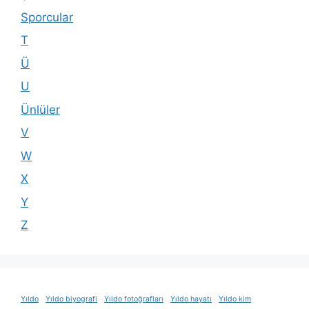
Sporcular
T
Ü
U
Ünlüler
V
W
X
Y
Z
Yıldo
Yıldo biyografi
Yıldo fotoğrafları
Yıldo hayatı
Yıldo kim