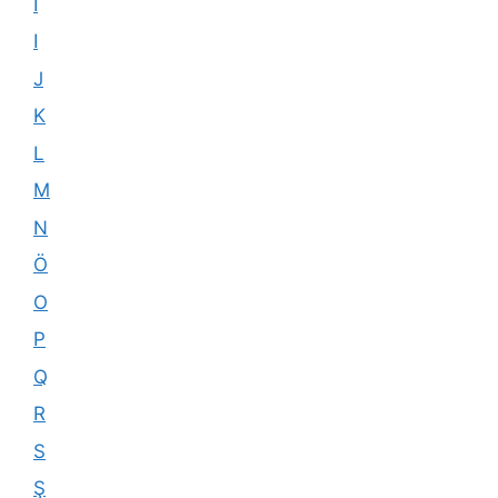
İ
I
J
K
L
M
N
Ö
O
P
Q
R
S
Ş