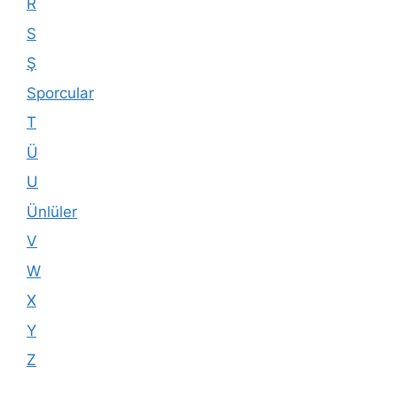
R
S
Ş
Sporcular
T
Ü
U
Ünlüler
V
W
X
Y
Z