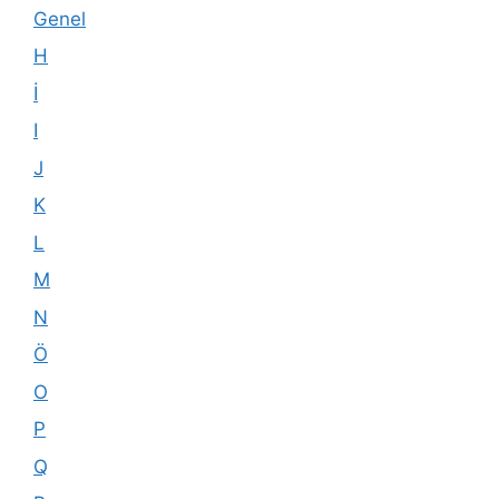
Genel
H
İ
I
J
K
L
M
N
Ö
O
P
Q