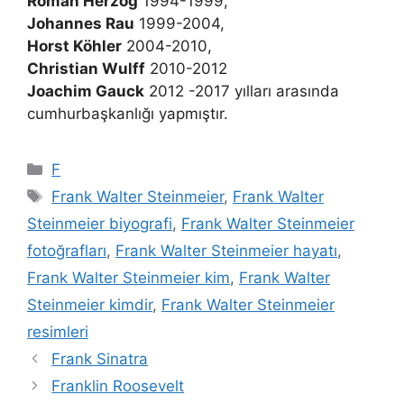
Roman Herzog
1994-1999,
Johannes Rau
1999-2004,
Horst Köhler
2004-2010,
Christian Wulff
2010-2012
Joachim Gauck
2012 -2017 yılları arasında
cumhurbaşkanlığı yapmıştır.
Kategoriler
F
Etiketler
Frank Walter Steinmeier
,
Frank Walter
Steinmeier biyografi
,
Frank Walter Steinmeier
fotoğrafları
,
Frank Walter Steinmeier hayatı
,
Frank Walter Steinmeier kim
,
Frank Walter
Steinmeier kimdir
,
Frank Walter Steinmeier
resimleri
Frank Sinatra
Franklin Roosevelt