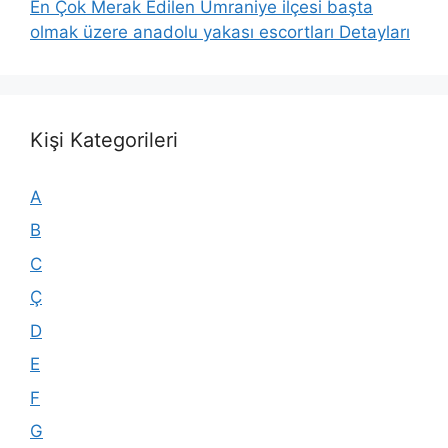
En Çok Merak Edilen Ümraniye ilçesi başta
olmak üzere anadolu yakası escortları Detayları
Kişi Kategorileri
A
B
C
Ç
D
E
F
G