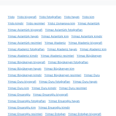
Yıldo
Yıldo biyografi
Yıldo fotoğrafları
Yıldo hayatı
Yıldo kim
Yıldo kimdir
Yıldo resimleri
Yıldız Usmanova kim
Yılmaz Aslantürk
Yılmaz Aslantürk biyografi
Yılmaz Aslantürk fotoğrafları
Yılmaz Aslantürk hayatı
Yılmaz Aslantürk kim
Yılmaz Aslantürk kimdir
Yılmaz Aslantürk resimleri
Yılmaz Atadeniz
Yılmaz Atadeniz biyografi
Yılmaz Atadeniz fotoğrafları
Yılmaz Atadeniz hayatı
Yılmaz Atadeniz kim
Yılmaz Atadeniz kimdir
Yılmaz Atadeniz resimleri
Yılmaz Büyükerşen
Yılmaz Büyükerşen biyografi
Yılmaz Büyükerşen fotoğrafları
Yılmaz Büyükerşen hayatı
Yılmaz Büyükerşen kim
Yılmaz Büyükerşen kimdir
Yılmaz Büyükerşen resimleri
Yılmaz Duru
Yılmaz Duru biyografi
Yılmaz Duru fotoğrafları
Yılmaz Duru hayatı
Yılmaz Duru kim
Yılmaz Duru kimdir
Yılmaz Duru resimleri
Yılmaz Ensaroğlu
Yılmaz Ensaroğlu biyografi
Yılmaz Ensaroğlu fotoğrafları
Yılmaz Ensaroğlu hayatı
Yılmaz Ensaroğlu kim
Yılmaz Ensaroğlu kimdir
Yılmaz Ensaroğlu resimleri
Yılmaz Erdoğan
Yılmaz Erdoğan biyografi