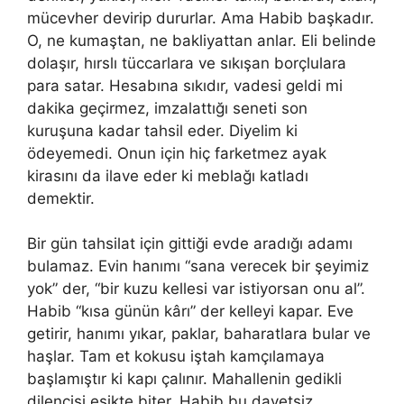
mücevher devirip dururlar. Ama Habib başkadır.
O, ne kumaştan, ne bakliyattan anlar. Eli belinde
dolaşır, hırslı tüccarlara ve sıkışan borçlulara
para satar. Hesabına sıkıdır, vadesi geldi mi
dakika geçirmez, imzalattığı seneti son
kuruşuna kadar tahsil eder. Diyelim ki
ödeyemedi. Onun için hiç farketmez ayak
kirasını da ilave eder ki meblağı katladı
demektir.
Bir gün tahsilat için gittiği evde aradığı adamı
bulamaz. Evin hanımı “sana verecek bir şeyimiz
yok” der, “bir kuzu kellesi var istiyorsan onu al”.
Habib “kısa günün kârı” der kelleyi kapar. Eve
getirir, hanımı yıkar, paklar, baharatlara bular ve
haşlar. Tam et kokusu iştah kamçılamaya
başlamıştır ki kapı çalınır. Mahallenin gedikli
dilencisi eşikte biter. Habib bu davetsiz