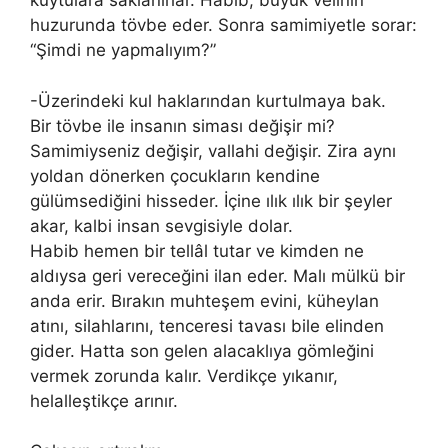
kuytulara saklanırlar. Habib, büyük velinin
huzurunda tövbe eder. Sonra samimiyetle sorar:
“Şimdi ne yapmalıyım?”
-Üzerindeki kul haklarından kurtulmaya bak.
Bir tövbe ile insanın siması değişir mi?
Samimiyseniz değişir, vallahi değişir. Zira aynı
yoldan dönerken çocukların kendine
gülümsediğini hisseder. İçine ılık ılık bir şeyler
akar, kalbi insan sevgisiyle dolar.
Habib hemen bir tellâl tutar ve kimden ne
aldıysa geri vereceğini ilan eder. Malı mülkü bir
anda erir. Bırakın muhteşem evini, küheylan
atını, silahlarını, tenceresi tavası bile elinden
gider. Hatta son gelen alacaklıya gömleğini
vermek zorunda kalır. Verdikçe yıkanır,
helalleştikçe arınır.