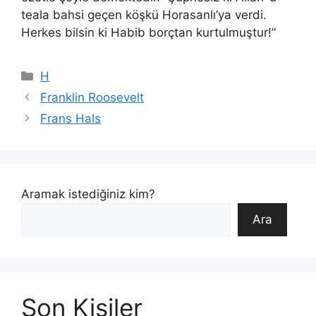
teala bahsi geçen köşkü Horasanlı’ya verdi.
Herkes bilsin ki Habib borçtan kurtulmuştur!”
Kategoriler
H
Franklin Roosevelt
Frans Hals
Aramak istediğiniz kim?
Ara
Son Kişiler