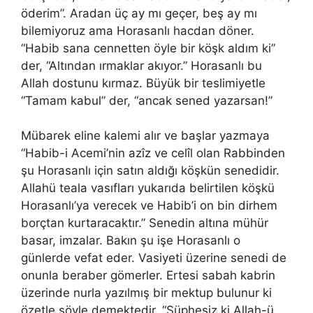
öderim”. Aradan üç ay mı geçer, beş ay mı
bilemiyoruz ama Horasanlı hacdan döner.
“Habib sana cennetten öyle bir köşk aldım ki”
der, “Altından ırmaklar akıyor.” Horasanlı bu
Allah dostunu kırmaz. Büyük bir teslimiyetle
“Tamam kabul” der, “ancak sened yazarsan!”
Mübarek eline kalemi alır ve başlar yazmaya
“Habib-i Acemi’nin azîz ve celîl olan Rabbinden
şu Horasanlı için satın aldığı köşkün senedidir.
Allahü teala vasıfları yukarıda belirtilen köşkü
Horasanlı’ya verecek ve Habib’i on bin dirhem
borçtan kurtaracaktır.” Senedin altına mühür
basar, imzalar. Bakın şu işe Horasanlı o
günlerde vefat eder. Vasiyeti üzerine senedi de
onunla beraber gömerler. Ertesi sabah kabrin
üzerinde nurla yazılmış bir mektup bulunur ki
özetle şöyle demektedir. “Şüphesiz ki Allah-ü