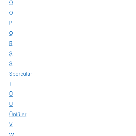
O
Ö
P
Q
R
Ş
S
Sporcular
T
Ü
U
Ünlüler
V
W