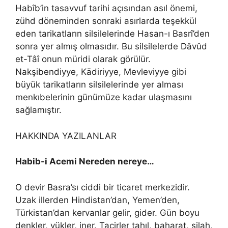
Habîb’in tasavvuf tarihi açısından asıl önemi,
zühd döneminden sonraki asırlarda teşekkül
eden tarikatların silsilelerinde Hasan-ı Basrî’den
sonra yer almış olmasıdır. Bu silsilelerde Dâvûd
et-Tâî onun müridi olarak görülür.
Nakşibendiyye, Kādiriyye, Mevleviyye gibi
büyük tarikatların silsilelerinde yer alması
menkıbelerinin günümüze kadar ulaşmasını
sağlamıştır.
HAKKINDA YAZILANLAR
Habib-i Acemi Nereden nereye…
O devir Basra’sı ciddi bir ticaret merkezidir.
Uzak illerden Hindistan’dan, Yemen’den,
Türkistan’dan kervanlar gelir, gider. Gün boyu
denkler, yükler, iner. Tacirler tahıl, baharat, silah,