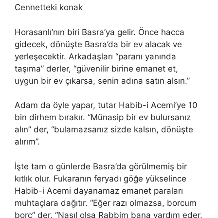
Cennetteki konak
Horasanlı’nın biri Basra’ya gelir. Önce hacca
gidecek, dönüşte Basra’da bir ev alacak ve
yerleşecektir. Arkadaşları “paranı yanında
taşıma” derler, “güvenilir birine emanet et,
uygun bir ev çıkarsa, senin adına satın alsın.”
Adam da öyle yapar, tutar Habib-i Acemi’ye 10
bin dirhem bırakır. “Münasip bir ev bulursanız
alın” der, “bulamazsanız sizde kalsın, dönüşte
alırım”.
İşte tam o günlerde Basra’da görülmemiş bir
kıtlık olur. Fukaranın feryadı göğe yükselince
Habib-i Acemi dayanamaz emanet paraları
muhtaçlara dağıtır. “Eğer razı olmazsa, borcum
borç” der, “Nasıl olsa Rabbim bana yardım eder,