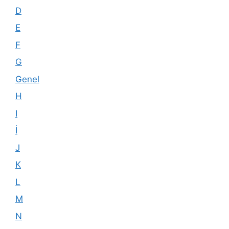
D
E
F
G
Genel
H
I
İ
J
K
L
M
N