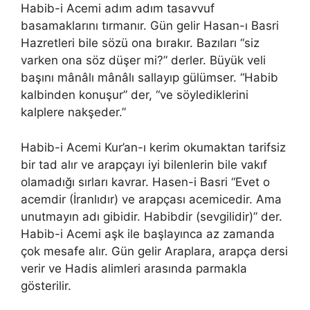
Habib-i Acemi adım adım tasavvuf
basamaklarını tırmanır. Gün gelir Hasan-ı Basri
Hazretleri bile sözü ona bırakır. Bazıları “siz
varken ona söz düşer mi?” derler. Büyük veli
başını mânâlı mânâlı sallayıp gülümser. “Habib
kalbinden konuşur” der, “ve söylediklerini
kalplere nakşeder.”
Habib-i Acemi Kur’an-ı kerim okumaktan tarifsiz
bir tad alır ve arapçayı iyi bilenlerin bile vakıf
olamadığı sırları kavrar. Hasen-i Basri “Evet o
acemdir (İranlıdır) ve arapçası acemicedir. Ama
unutmayın adı gibidir. Habibdir (sevgilidir)” der.
Habib-i Acemi aşk ile başlayınca az zamanda
çok mesafe alır. Gün gelir Araplara, arapça dersi
verir ve Hadis alimleri arasında parmakla
gösterilir.