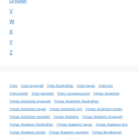
Ünlüler
V
W
X
Y
Z
Yıldo
Yıldo biyografi
Yıldo fotoğrafları
Yıldo hayatı
Yıldo kim
Yıldo kimdir
Yıldo resimleri
Yıldız Usmanova kim
Yılmaz Aslantürk
Yılmaz Aslantürk biyografi
Yılmaz Aslantürk fotoğrafları
Yılmaz Aslantürk hayatı
Yılmaz Aslantürk kim
Yılmaz Aslantürk kimdir
Yılmaz Aslantürk resimleri
Yılmaz Atadeniz
Yılmaz Atadeniz biyografi
Yılmaz Atadeniz fotoğrafları
Yılmaz Atadeniz hayatı
Yılmaz Atadeniz kim
Yılmaz Atadeniz kimdir
Yılmaz Atadeniz resimleri
Yılmaz Büyükerşen