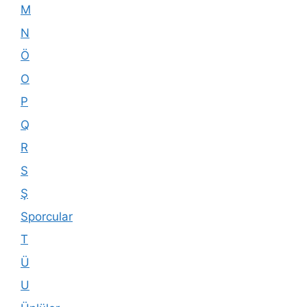
M
N
Ö
O
P
Q
R
S
Ş
Sporcular
T
Ü
U