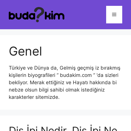
İçeriğe
atla
Menü
Genel
Türkiye ve Dünya da, Gelmiş geçmiş iz bırakmış
kişilerin biyografileri ” budakim.com ” ‘da sizleri
bekliyor. Merak ettiğiniz ve Hayatı hakkında bi
nebze olsun bilgi sahibi olmak istediğiniz
karakterler sitemizde.
Diş İpi Nedir, Diş İpi Ne