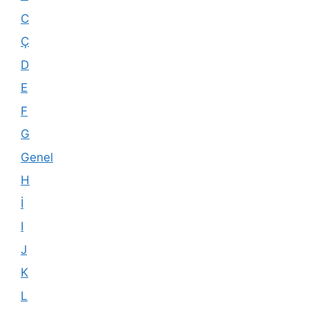
C
Ç
D
E
F
G
Genel
H
İ
I
J
K
L