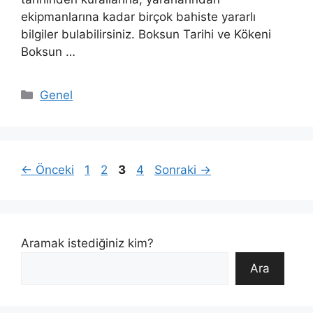
ekipmanlarına kadar birçok bahiste yararlı
bilgiler bulabilirsiniz. Boksun Tarihi ve Kökeni
Boksun …
Kategoriler
Genel
Sayfa
Sayfa
Sayfa
Sayfa
←
Önceki
1
2
3
4
Sonraki
→
Aramak istediğiniz kim?
Ara