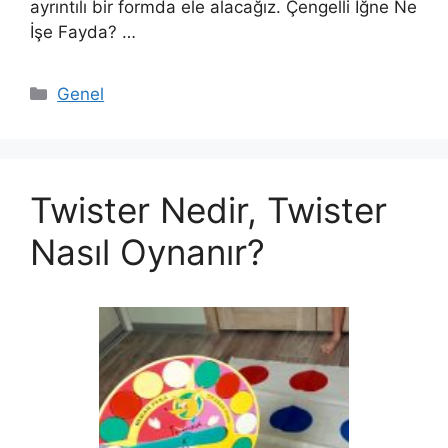
ayrıntılı bir formda ele alacağız. Çengelli İğne Ne
İşe Fayda? …
Kategoriler
Genel
Twister Nedir, Twister
Nasıl Oynanır?