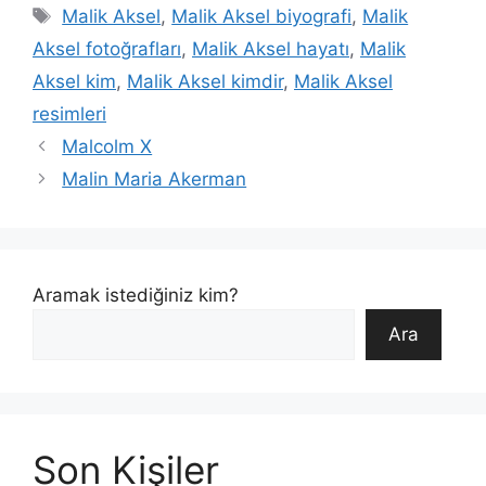
Etiketler
Malik Aksel
,
Malik Aksel biyografi
,
Malik
Aksel fotoğrafları
,
Malik Aksel hayatı
,
Malik
Aksel kim
,
Malik Aksel kimdir
,
Malik Aksel
resimleri
Malcolm X
Malin Maria Akerman
Aramak istediğiniz kim?
Ara
Son Kişiler