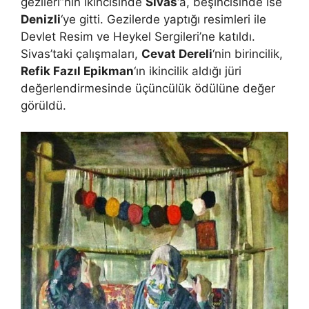
gezileri”nin ikincisinde
Sivas
‘a, beşincisinde ise
Denizli
‘ye gitti. Gezilerde yaptığı resimleri ile
Devlet Resim ve Heykel Sergileri’ne katıldı.
Sivas’taki çalışmaları,
Cevat Dereli
‘nin birincilik,
Refik Fazıl Epikman
‘ın ikincilik aldığı jüri
değerlendirmesinde üçüncülük ödülüne değer
görüldü.