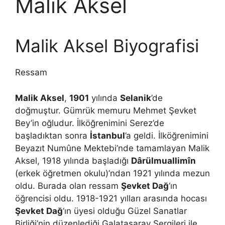
Malik Aksel
Malik Aksel Biyografisi
Ressam
Malik Aksel
,
1901
yılında
Selanik
’de
doğmuştur. Gümrük memuru Mehmet Şevket
Bey’in oğludur. İlköğrenimini Serez’de
başladıktan sonra
İstanbul
’a geldi. İlköğrenimini
Beyazıt Numûne Mektebi’nde tamamlayan Malik
Aksel, 1918 yılında başladığı
Dârülmuallimîn
(erkek öğretmen okulu)’ndan 1921 yılında mezun
oldu. Burada olan ressam
Şevket Dağ
‘ın
öğrencisi oldu. 1918-1921 yılları arasında hocası
Şevket Dağ
‘ın üyesi olduğu Güzel Sanatlar
Birliği’nin düzenlediği Galatasaray Sergileri ile