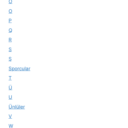
Ö
O
P
Q
R
S
Ş
Sporcular
T
Ü
U
Ünlüler
V
W