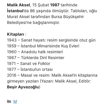
Malik Aksel
, 15 Şubat
1987
tarihinde
İstanbul
’da 86 yaşında ölmüştür. Tabloları, oğlu
Murat Aksel tarafından Bursa Büyükşehir
Belediyesi’ne bağışlanmıştır.
Kitapları
:
1943 – Sanat hayatı: resim sergisinde otuz gün
1959 – İstanbul Mimarisinde Kuş Evleri
1960 – Anadolu halk resimleri
1967 – Türklerde Dinî Resimler
1971 – Sanat ve Folklor
1977 – İstanbul’un ortası
2016 – Masal ve resim: Malik Aksel’in kitaplarına
girmeyen yazıları (Yazarı: Malik Aksel, Editör:
Beşir Ayvazoğlu
)
Kategoriler
M