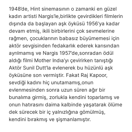
1948’de, Hint sinemasının o zamanki en güzel
kadın artisti Nargis’le,birlikte çevirdikleri filmlerin
dışında da başlayan aşk öyküsü 1956’ya kadar
devam etmiş, ikili birbirlerini çok sevmelerine
rağmen, çocuklarının babasız büyümemesi için
aktör sevgisinden fedakarlık ederek karısından
ayrılmamış ve Nargis 1957’de,sonradan ödül
aldığı filmi Mother Indıa’yı çevirirken tanıştığı
Aktör Sunil Dutt’la evlenerek bu hüzünlü aşk
öyküsüne son vermiştir. Fakat Raj Kapoor,
sevdiği kadını hiç unutamamış,onun
evlenmesinden sonra uzun süren ağır bir
bunalıma girmiş, zorlukla kendini toparlamış ve
onun hatırasını daima kalbinde yaşatarak ölüme
dek sürecek bir iç yalnızlığına gömülmüş,
kendini bırakmış ve şişmanlamıştır.