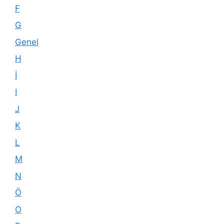
F
G
Genel
H
İ
I
J
K
L
M
N
Ö
O