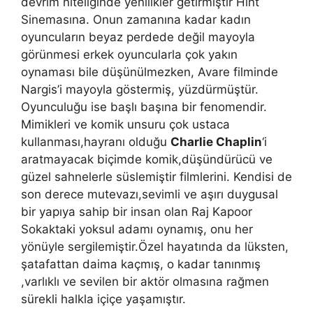
devrim niteliğinde yenilikler getirmiştir Hint
Sinemasına. Onun zamanına kadar kadın
oyuncuların beyaz perdede değil mayoyla
görünmesi erkek oyuncularla çok yakın
oynaması bile düşünülmezken, Avare filminde
Nargis’i mayoyla göstermiş, yüzdürmüştür.
Oyunculuğu ise başlı başına bir fenomendir.
Mimikleri ve komik unsuru çok ustaca
kullanması,hayranı olduğu
Charlie Chaplin
‘i
aratmayacak biçimde komik,düşündürücü ve
güzel sahnelerle süslemiştir filmlerini. Kendisi de
son derece mutevazı,sevimli ve aşırı duygusal
bir yapıya sahip bir insan olan Raj Kapoor
Sokaktaki yoksul adamı oynamış, onu her
yönüyle sergilemiştir.Özel hayatında da lüksten,
şatafattan daima kaçmış, o kadar tanınmış
,varlıklı ve sevilen bir aktör olmasına rağmen
sürekli halkla içiçe yaşamıştır.