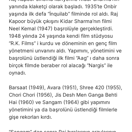
yanında klaketçi olarak başladı. 1935’te Onbir
yaşında ilk defa “İnquilab” filminde rol aldı. Raj
Kapoor büyük çıkışını Kidar Sharma’nın filmi
Neel Kemal (1947) başrolüyle gerçekleştirdi.
1948 yılında 24 yaşında kendi film stüdyosu
“R.K. Films” i kurdu ve döneminin en genç film
yönetmeni unvanını aldı. Yapımını, yönetimini ve
başrolünü üstlendiği ilk filmi “Aag” ı daha sonra
birçok filmde beraber rol alacağı “Nargis” ile
oynadı.
Barsaat (1949), Avara (1951), Shree 420 (1955),
Chori Chori (1956), Jis Desh Men Ganga Behti
Hai (1960) ve Sangam (1964) gibi yapımını
yönetimini ya da başrolünü üstlendiği filmlerle
gişe rekorları kırdı.
“Sangam” dan sonra Raj hırslarının arzularının