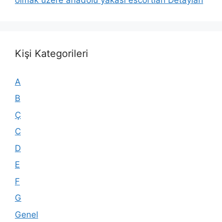
Kişi Kategorileri
A
B
Ç
C
D
E
F
G
Genel