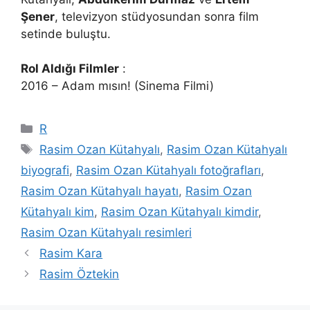
Şener
, televizyon stüdyosundan sonra film
setinde buluştu.
Rol Aldığı Filmler
:
2016 – Adam mısın! (Sinema Filmi)
Kategoriler
R
Etiketler
Rasim Ozan Kütahyalı
,
Rasim Ozan Kütahyalı
biyografi
,
Rasim Ozan Kütahyalı fotoğrafları
,
Rasim Ozan Kütahyalı hayatı
,
Rasim Ozan
Kütahyalı kim
,
Rasim Ozan Kütahyalı kimdir
,
Rasim Ozan Kütahyalı resimleri
Rasim Kara
Rasim Öztekin