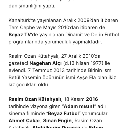
danışmanlığını yaptı.
Kanaltürk’te yayınlanan Aralık 2009’dan itibaren
Ters Cephe ve Mayıs 2010’dan itibaren de
Beyaz TV
‘de yayınlanan Dinamit ve Derin Futbol
programlarında yorumculuk yapmaktadır.
Rasim Ozan Kütahyalı, 27 Aralık 2010’da
gazeteci
Nagehan Alçı
(d.13 Nisan 1977) ile
evlendi. 7 Temmuz 2013 tarihinde Birinin ismi
Betül Yasemin öbürünün ismi Ayşe Ela olan ikiz
kız çocukları oldu.
Rasim Ozan Kütahyalı
, 18 Kasım
2016
tarihinde vizyona giren “
Adam mısın!
” adlı
sinema filminde “
Beyaz Futbol
” yorumcuları
Ahmet Çakar
,
Sinan Engin
, Rasim Ozan
Kütahyalı,
Abdülkerim Durmaz
ve
Ertem