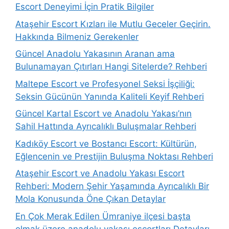
Escort Deneyimi İçin Pratik Bilgiler
Ataşehir Escort Kızları ile Mutlu Geceler Geçirin.
Hakkında Bilmeniz Gerekenler
Güncel Anadolu Yakasının Aranan ama
Bulunamayan Çıtırları Hangi Sitelerde? Rehberi
Maltepe Escort ve Profesyonel Seksi İşçiliği:
Seksin Gücünün Yanında Kaliteli Keyif Rehberi
Güncel Kartal Escort ve Anadolu Yakası’nın
Sahil Hattında Ayrıcalıklı Buluşmalar Rehberi
Kadıköy Escort ve Bostancı Escort: Kültürün,
Eğlencenin ve Prestijin Buluşma Noktası Rehberi
Ataşehir Escort ve Anadolu Yakası Escort
Rehberi: Modern Şehir Yaşamında Ayrıcalıklı Bir
Mola Konusunda Öne Çıkan Detaylar
En Çok Merak Edilen Ümraniye ilçesi başta
olmak üzere anadolu yakası escortları Detayları