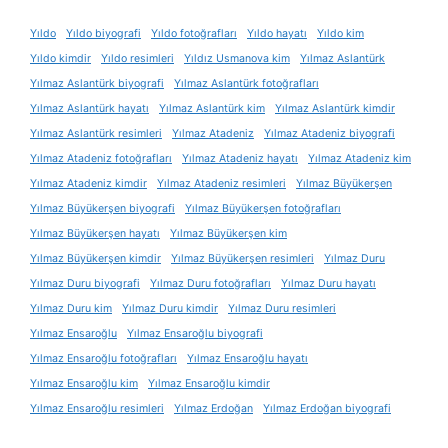
Yıldo
Yıldo biyografi
Yıldo fotoğrafları
Yıldo hayatı
Yıldo kim
Yıldo kimdir
Yıldo resimleri
Yıldız Usmanova kim
Yılmaz Aslantürk
Yılmaz Aslantürk biyografi
Yılmaz Aslantürk fotoğrafları
Yılmaz Aslantürk hayatı
Yılmaz Aslantürk kim
Yılmaz Aslantürk kimdir
Yılmaz Aslantürk resimleri
Yılmaz Atadeniz
Yılmaz Atadeniz biyografi
Yılmaz Atadeniz fotoğrafları
Yılmaz Atadeniz hayatı
Yılmaz Atadeniz kim
Yılmaz Atadeniz kimdir
Yılmaz Atadeniz resimleri
Yılmaz Büyükerşen
Yılmaz Büyükerşen biyografi
Yılmaz Büyükerşen fotoğrafları
Yılmaz Büyükerşen hayatı
Yılmaz Büyükerşen kim
Yılmaz Büyükerşen kimdir
Yılmaz Büyükerşen resimleri
Yılmaz Duru
Yılmaz Duru biyografi
Yılmaz Duru fotoğrafları
Yılmaz Duru hayatı
Yılmaz Duru kim
Yılmaz Duru kimdir
Yılmaz Duru resimleri
Yılmaz Ensaroğlu
Yılmaz Ensaroğlu biyografi
Yılmaz Ensaroğlu fotoğrafları
Yılmaz Ensaroğlu hayatı
Yılmaz Ensaroğlu kim
Yılmaz Ensaroğlu kimdir
Yılmaz Ensaroğlu resimleri
Yılmaz Erdoğan
Yılmaz Erdoğan biyografi