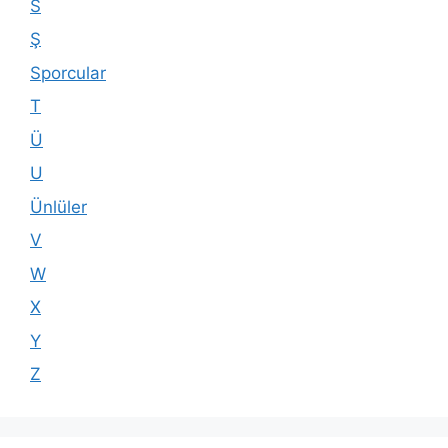
S
Ş
Sporcular
T
Ü
U
Ünlüler
V
W
X
Y
Z