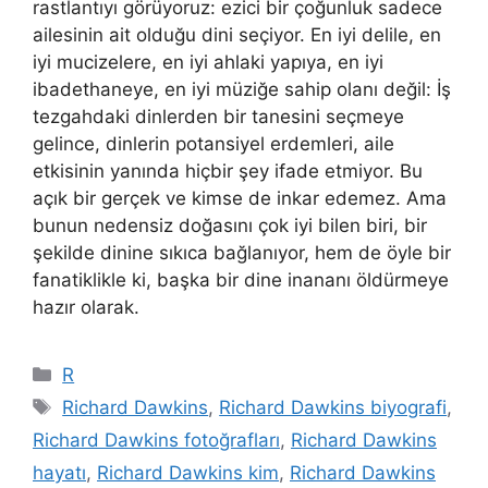
rastlantıyı görüyoruz: ezici bir çoğunluk sadece
ailesinin ait olduğu dini seçiyor. En iyi delile, en
iyi mucizelere, en iyi ahlaki yapıya, en iyi
ibadethaneye, en iyi müziğe sahip olanı değil: İş
tezgahdaki dinlerden bir tanesini seçmeye
gelince, dinlerin potansiyel erdemleri, aile
etkisinin yanında hiçbir şey ifade etmiyor. Bu
açık bir gerçek ve kimse de inkar edemez. Ama
bunun nedensiz doğasını çok iyi bilen biri, bir
şekilde dinine sıkıca bağlanıyor, hem de öyle bir
fanatiklikle ki, başka bir dine inananı öldürmeye
hazır olarak.
Kategoriler
R
Etiketler
Richard Dawkins
,
Richard Dawkins biyografi
,
Richard Dawkins fotoğrafları
,
Richard Dawkins
hayatı
,
Richard Dawkins kim
,
Richard Dawkins