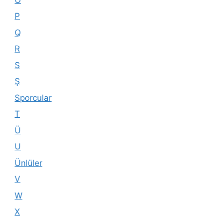
P
Q
R
S
Ş
Sporcular
T
Ü
U
Ünlüler
V
W
X