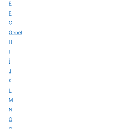
E
F
G
Genel
H
I
İ
J
K
L
M
N
O
Ö