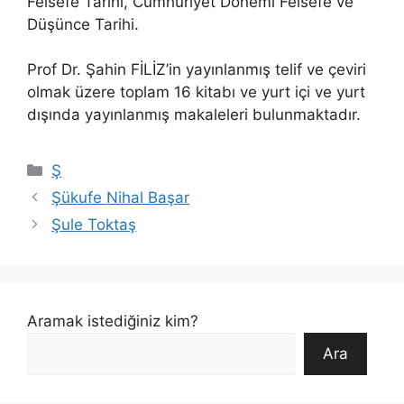
Felsefe Tarihi, Cumhuriyet Dönemi Felsefe ve
Düşünce Tarihi.
Prof Dr. Şahin FİLİZ’in yayınlanmış telif ve çeviri
olmak üzere toplam 16 kitabı ve yurt içi ve yurt
dışında yayınlanmış makaleleri bulunmaktadır.
Kategoriler
Ş
Şükufe Nihal Başar
Şule Toktaş
Aramak istediğiniz kim?
Ara