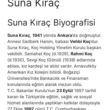
Suna Kıraç
Suna Kıraç Biyografisi
Suna Kıraç
,
1941
yılında
Ankara
’da doğmuştur.
Annesi Sadberk Hanım, babası
Vehbi Koç
’dur.
Suna Kıraç, Koç Holding Yönetim Kurulu başkan
vekilidir. Semahat Koç (d.1929),
Rahmi Koç
(d.1930), Sevgi Koç (Gönül) (1938) adlarında
ablası, kız kardeşi ve abisi vardır. Arnavutköy
Amerikan Kız Kolejini bitirdi. Boğaziçi
Üniversitesi’nde Bankacılık ve Finansman
konularında eğitim alarak mezun oldu.
T.C. Bakanlar Kurulu’nun
23 Eylül
1997 tarihli
kararı ile Türkiye’de eğitim, sağlık ve sosyal
hizmet alanlarında yaptıkları katkılar dolayısıyla
27 Ekim
1997
günü T.C. Cumhurbaşkanı