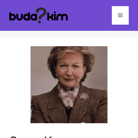
İçeriğe
atla
Menü