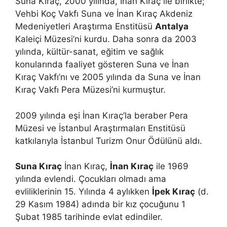
Suna Kıraç, 2000 yılında, İnan Kıraç ile birlikte;
Vehbi Koç Vakfı Suna ve İnan Kıraç Akdeniz
Medeniyetleri Araştırma Enstitüsü
Antalya
Kaleiçi Müzesi’ni kurdu. Daha sonra da 2003
yılında, kültür-sanat, eğitim ve sağlık
konularında faaliyet gösteren Suna ve İnan
Kıraç Vakfı’nı ve 2005 yılında da Suna ve İnan
Kıraç Vakfı Pera Müzesi’ni kurmuştur.
2009 yılında eşi İnan Kıraç’la beraber Pera
Müzesi ve İstanbul Araştırmaları Enstitüsü
katkılarıyla İstanbul Turizm Onur Ödülünü aldı.
Suna Kıraç
İnan Kıraç,
İnan Kıraç
ile 1969
yılında evlendi. Çocukları olmadı ama
evliliklerinin 15. Yılında 4 aylıkken
İpek Kıraç
(d.
29 Kasım 1984) adında bir kız çocuğunu 1
Şubat 1985 tarihinde evlat edindiler.