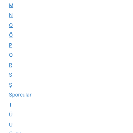
M
N
O
Ö
P
Q
R
S
Ş
Sporcular
T
Ü
U