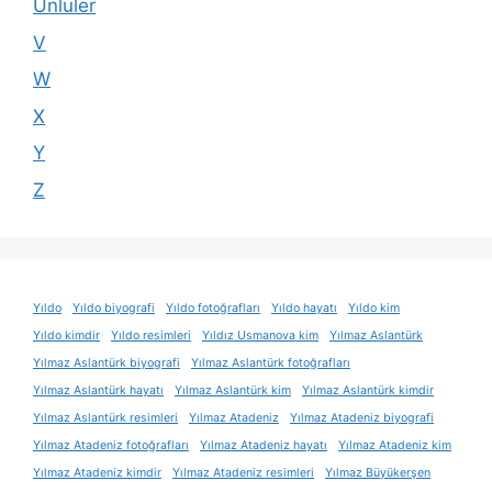
Ünlüler
V
W
X
Y
Z
Yıldo
Yıldo biyografi
Yıldo fotoğrafları
Yıldo hayatı
Yıldo kim
Yıldo kimdir
Yıldo resimleri
Yıldız Usmanova kim
Yılmaz Aslantürk
Yılmaz Aslantürk biyografi
Yılmaz Aslantürk fotoğrafları
Yılmaz Aslantürk hayatı
Yılmaz Aslantürk kim
Yılmaz Aslantürk kimdir
Yılmaz Aslantürk resimleri
Yılmaz Atadeniz
Yılmaz Atadeniz biyografi
Yılmaz Atadeniz fotoğrafları
Yılmaz Atadeniz hayatı
Yılmaz Atadeniz kim
Yılmaz Atadeniz kimdir
Yılmaz Atadeniz resimleri
Yılmaz Büyükerşen