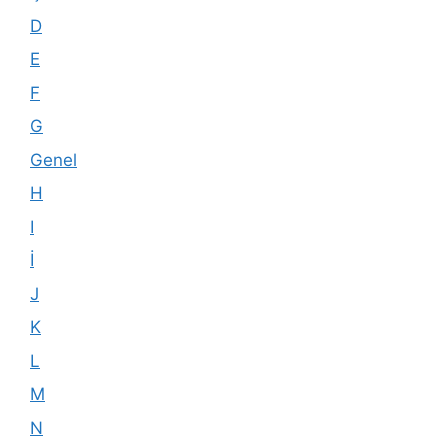
D
E
F
G
Genel
H
I
İ
J
K
L
M
N