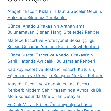
Ataşehir Escort Kızları ile Mutlu Geceler Geçirin.
Hakkında Bilmeniz Gerekenler
Güncel Anadolu Yakasının Aranan ama
Bulunamayan Çıtırları Hangi Sitelerde? Rehberi
Maltepe Escort ve Profesyonel Seksi İşçiliği:
Seksin Gücünün Yanında Kaliteli Keyif Rehberi
Güncel Kartal Escort ve Anadolu Yakası’nın
Sahil Hattında Ayrıcalıklı Buluşmalar Rehberi
Kadıköy Escort ve Bostancı Escort: Kültürün,
Eğlencenin ve Prestijin Buluşma Noktası Rehberi
Ataşehir Escort ve Anadolu Yakası Escort
Rehberi: Modern Şehir Yaşamında Ayrıcalıklı Bir
Mola Konusunda Öne Çıkan Detaylar
En Çok Merak Edilen Ümraniye ilçesi başta
olmak üzere anadolu yakası escortları Detayları