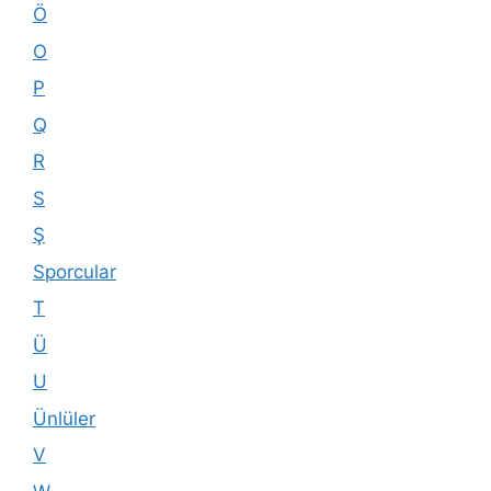
Ö
O
P
Q
R
S
Ş
Sporcular
T
Ü
U
Ünlüler
V