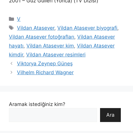
2001 – Güz Gülleri (Yonca) (TV Dizisi)
Kategoriler
V
Etiketler
Vildan Atasever
,
Vildan Atasever biyografi
,
Vildan Atasever fotoğrafları
,
Vildan Atasever
hayatı
,
Vildan Atasever kim
,
Vildan Atasever
kimdir
,
Vildan Atasever resimleri
Viktorya Zeynep Güneş
Vilhelm Richard Wagner
Aramak istediğiniz kim?
Ara