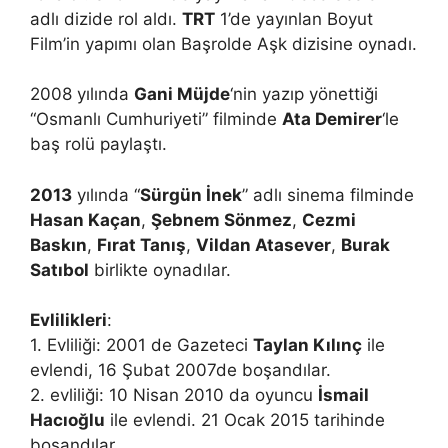
adlı dizide rol aldı.
TRT
1’de yayınlan Boyut
Film’in yapımı olan Başrolde Aşk dizisine oynadı.
2008 yılında
Gani Müjde
‘nin yazıp yönettiği
“Osmanlı Cumhuriyeti” filminde
Ata Demirer
‘le
baş rolü paylaştı.
2013
yılında “
Sürgün İnek
” adlı sinema filminde
Hasan Kaçan
,
Şebnem Sönmez
,
Cezmi
Baskın
,
Fırat Tanış
,
Vildan Atasever
,
Burak
Satıbol
birlikte oynadılar.
Evlilikleri
:
1. Evliliği: 2001 de Gazeteci
Taylan Kılınç
ile
evlendi, 16 Şubat 2007de boşandılar.
2. evliliği: 10 Nisan 2010 da oyuncu
İsmail
Hacıoğlu
ile evlendi. 21 Ocak 2015 tarihinde
boşandılar.