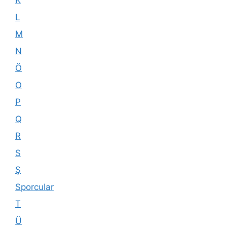
K
L
M
N
Ö
O
P
Q
R
S
Ş
Sporcular
T
Ü