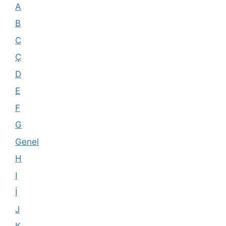
A
B
C
Ç
D
E
F
G
Genel
H
I
İ
J