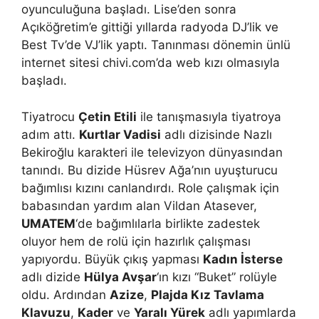
oyunculuğuna başladı. Lise’den sonra
Açıköğretim’e gittiği yıllarda radyoda DJ’lik ve
Best Tv’de VJ’lik yaptı. Tanınması dönemin ünlü
internet sitesi chivi.com’da web kızı olmasıyla
başladı.
Tiyatrocu
Çetin Etili
ile tanışmasıyla tiyatroya
adım attı.
Kurtlar Vadisi
adlı dizisinde Nazlı
Bekiroğlu karakteri ile televizyon dünyasından
tanındı. Bu dizide Hüsrev Ağa’nın uyuşturucu
bağımlısı kızını canlandırdı. Role çalışmak için
babasından yardım alan Vildan Atasever,
UMATEM
‘de bağımlılarla birlikte zadestek
oluyor hem de rolü için hazırlık çalışması
yapıyordu. Büyük çıkış yapması
Kadın İsterse
adlı dizide
Hülya Avşar
‘ın kızı “Buket” rolüyle
oldu. Ardından
Azize
,
Plajda Kız Tavlama
Klavuzu
,
Kader
ve
Yaralı Yürek
adlı yapımlarda