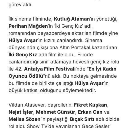
görev aldı.
İlk sinema filminde,
Kutluğ Ataman
’ın yönettiği,
Perihan Mağden
’in ‘İki Genç Kız’ adlı
romanından beyazperdeye aktarılan filmde yine
Hülya Avşar
’ın kızını canlandırdı. Sinema
dünyasında çıkışı ona Altın Portakal kazandıran
İki Genç Kız
adlı film ile oldu. Filmde
canlandırdığı sınıf atlamaya hevesli genç kız rolü
ile 42.
Antalya Film Festivali
‘nde “
En İyi Kadın
Oyuncu Ödülü
“nü aldı. Bu noktaya gelmesinde
bu filmde de birlikte çalıştığı
Hülya Avşar
‘ın
büyük katkısı olduğunu söylemektedir.
Vildan Atasever, başrollerini
Fikret Kuşkan
,
Nejat İşler
,
Mehmet Günsür
,
Erkan Can
ve
Melisa Sözen
‘in paylaştığı
Bıçak Sırtı
adlı dizide
rol aldı. Show TV’de yayınlanan Gece Sesleri