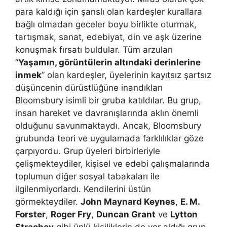
para kaldığı için şanslı olan kardeşler kurallara
bağlı olmadan geceler boyu birlikte oturmak,
tartışmak, sanat, edebiyat, din ve aşk üzerine
konuşmak fırsatı buldular. Tüm arzuları
“
Yaşamın, görüntülerin altındaki derinlerine
inmek
” olan kardeşler, üyelerinin kayıtsız şartsız
düşüncenin dürüstlüğüne inandıkları
Bloomsbury isimli bir gruba katıldılar. Bu grup,
insan hareket ve davranışlarında aklın önemli
olduğunu savunmaktaydı. Ancak, Bloomsbury
grubunda teori ve uygulamada farklılıklar göze
çarpıyordu. Grup üyeleri birbirleriyle
çelişmekteydiler, kişisel ve edebi çalışmalarında
toplumun diğer sosyal tabakaları ile
ilgilenmiyorlardı. Kendilerini üstün
görmekteydiler.
John Maynard Keynes
,
E. M.
Forster
,
Roger Fry
,
Duncan Grant
ve
Lytton