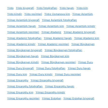
Yıldo
Yıldo biyografi
Yıldo fotoğrafları
Yıldo hayatı
Yıldo kim
Yıldo kimdir
Yıldo resimleri
Yıldız Usmanova kim
Yılmaz Aslantürk
Yılmaz Aslantürk biyografi
Yılmaz Aslantürk fotoğrafları
Yılmaz Aslantürk hayatı
Yılmaz Aslantürk kim
Yılmaz Aslantürk kimdir
Yılmaz Aslantürk resimleri
Yılmaz Atadeniz
Yılmaz Atadeniz biyografi
Yılmaz Atadeniz fotoğrafları
Yılmaz Atadeniz hayatı
Yılmaz Atadeniz kim
Yılmaz Atadeniz kimdir
Yılmaz Atadeniz resimleri
Yılmaz Büyükerşen
Yılmaz Büyükerşen biyografi
Yılmaz Büyükerşen fotoğrafları
Yılmaz Büyükerşen hayatı
Yılmaz Büyükerşen kim
Yılmaz Büyükerşen kimdir
Yılmaz Büyükerşen resimleri
Yılmaz Duru
Yılmaz Duru biyografi
Yılmaz Duru fotoğrafları
Yılmaz Duru hayatı
Yılmaz Duru kim
Yılmaz Duru kimdir
Yılmaz Duru resimleri
Yılmaz Ensaroğlu
Yılmaz Ensaroğlu biyografi
Yılmaz Ensaroğlu fotoğrafları
Yılmaz Ensaroğlu hayatı
Yılmaz Ensaroğlu kim
Yılmaz Ensaroğlu kimdir
Yılmaz Ensaroğlu resimleri
Yılmaz Erdoğan
Yılmaz Erdoğan biyografi