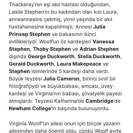
Thackeray’nın eşi akıl hastası olduğundan,
Leslie Stephen’ın bu kadından olan kızı Laura,
anneannesine çekmiş, yirmi yaşında bir akıl
hastahanesine kapatılmıştı. Annesi
Julia
Prinsep Stephen
ve babasının ikinci
evlilikleriydi. Woolf’un öz kardeşleri
Vanessa
Stephen
,
Thoby Stephen
ve
Adrian Stephen
dışında
George Duckworth
,
Stella Duckworth
,
Gerald Duckworth
,
Laura Makepeace
ve
Stephen
isimlerinde 5 kardeşi daha vardı.
Büyük teyzesi
Julia Cameron
, birinci sınıf bir
fotoğrafçıydı ve büyükbabası, amcası, üvey
kardeşi ve Virginia’nın babası, şövalyelik payesi
almışlardı. Teyzesi Katherine’de
Cambridge
‘de
Newham College
‘ın başında bulunuyordu.
Virginia Woolf’’un ailesi onun için birçok yazarın
ailesinden daha önemli oldu, çünkü Woolf evde