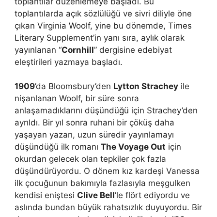
toplantılar düzenlemeye başladı. Bu
toplantılarda açık sözlülüğü ve sivri diliyle öne
çıkan Virginia Woolf, yine bu dönemde, Times
Literary Supplement’in yanı sıra, aylık olarak
yayınlanan “
Cornhill
” dergisine edebiyat
eleştirileri yazmaya başladı.
1909
’da Bloomsbury’den
Lytton Strachey
ile
nişanlanan Woolf, bir süre sonra
anlaşamadıklarını düşündüğü için Strachey’den
ayrıldı. Bir yıl sonra ruhani bir çöküş daha
yaşayan yazarı, uzun süredir yayınlamayı
düşündüğü ilk romanı
The Voyage Out
için
okurdan gelecek olan tepkiler çok fazla
düşündürüyordu. O dönem kız kardeşi Vanessa
ilk çocuğunun bakımıyla fazlasıyla meşgulken
kendisi eniştesi
Clive Bell
’le flört ediyordu ve
aslında bundan büyük rahatsızlık duyuyordu. Bir