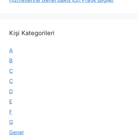
Kişi Kategorileri
A
B
Ç
C
D
E
F
G
Genel