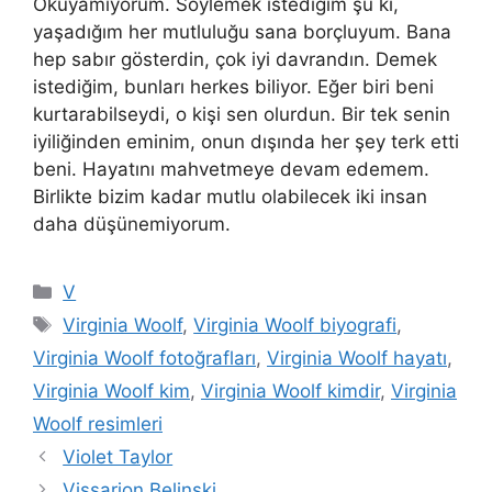
Okuyamıyorum. Söylemek istediğim şu ki,
yaşadığım her mutluluğu sana borçluyum. Bana
hep sabır gösterdin, çok iyi davrandın. Demek
istediğim, bunları herkes biliyor. Eğer biri beni
kurtarabilseydi, o kişi sen olurdun. Bir tek senin
iyiliğinden eminim, onun dışında her şey terk etti
beni. Hayatını mahvetmeye devam edemem.
Birlikte bizim kadar mutlu olabilecek iki insan
daha düşünemiyorum.
Kategoriler
V
Etiketler
Virginia Woolf
,
Virginia Woolf biyografi
,
Virginia Woolf fotoğrafları
,
Virginia Woolf hayatı
,
Virginia Woolf kim
,
Virginia Woolf kimdir
,
Virginia
Woolf resimleri
Violet Taylor
Vissarion Belinski