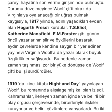
çareyi hayatına son verme girişiminde bulmuştu.
Durumu düzelmeyince Woolf çifti biraz da
Virginia’ya oyalanacağı bir uğraş bulmak
kaygısıyla,
1917
yılında, adını yaşadıkları evden
alan
Hogarth Press
’i kurdular.
T.S.Eliot
,
Katherine Mansfield
,
E.M.Forster
gibi günün
öncü yazarlarının şiir ve öykülerini basarak,
aydın çevrelerde kendine saygın bir yer edinen
yayınevi Virginia Woolf’a da yazar olarak büyük
özgürlükler sağlıyordu. Bu nedenle zaman
zaman taşınması zor bir yüke dönüşse de Woolf
çifti bu işi sürdürdüler.
1919
‘da ikinci kitabı
Night and Day
’i yayınlayan
Woolf, bu romanında alışılagelmiş kalıpları izledi.
Kahramanlar, ilerleyen zaman içinde ve belirli bir
olay örgüsü çerçevesinde, birbirleriyle ilişkiler
kuruyorlar ve belirli çözümlere varıyorlardı. Bu iki