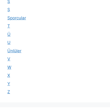
S
Ş
Sporcular
T
Ü
U
Ünlüler
V
W
X
Y
Z