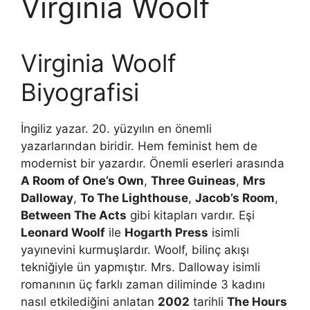
Virginia Woolf
Virginia Woolf
Biyografisi
İngiliz yazar. 20. yüzyılın en önemli
yazarlarından biridir. Hem feminist hem de
modernist bir yazardır. Önemli eserleri arasında
A Room of One’s Own
,
Three Guineas
,
Mrs
Dalloway
,
To The Lighthouse
,
Jacob’s Room
,
Between The Acts
gibi kitapları vardır. Eşi
Leonard Woolf
ile
Hogarth Press
isimli
yayınevini kurmuşlardır. Woolf, bilinç akışı
tekniğiyle ün yapmıştır. Mrs. Dalloway isimli
romanının üç farklı zaman diliminde 3 kadını
nasıl etkilediğini anlatan
2002
tarihli
The Hours