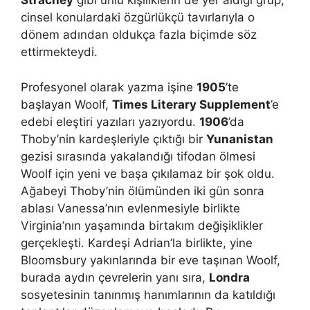
Strachey
gibi ünlü kişiliklerin de yer aldığı grup,
cinsel konulardaki özgürlükçü tavırlarıyla o
dönem adından oldukça fazla biçimde söz
ettirmekteydi.
Profesyonel olarak yazma işine
1905
’te
başlayan Woolf,
Times Literary Supplement
’e
edebi eleştiri yazıları yazıyordu.
1906
’da
Thoby’nin kardeşleriyle çıktığı bir
Yunanistan
gezisi sırasında yakalandığı tifodan ölmesi
Woolf için yeni ve başa çıkılamaz bir şok oldu.
Ağabeyi Thoby’nin ölümünden iki gün sonra
ablası Vanessa’nın evlenmesiyle birlikte
Virginia’nın yaşamında birtakım değişiklikler
gerçekleşti. Kardeşi Adrian’la birlikte, yine
Bloomsbury yakınlarında bir eve taşınan Woolf,
burada aydın çevrelerin yanı sıra,
Londra
sosyetesinin tanınmış hanımlarının da katıldığı