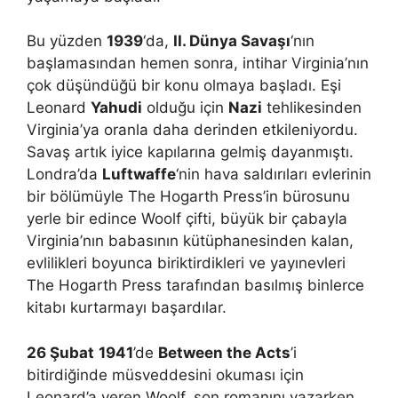
Bu yüzden
1939
‘da,
II. Dünya Savaşı
‘nın
başlamasından hemen sonra, intihar Virginia’nın
çok düşündüğü bir konu olmaya başladı. Eşi
Leonard
Yahudi
olduğu için
Nazi
tehlikesinden
Virginia’ya oranla daha derinden etkileniyordu.
Savaş artık iyice kapılarına gelmiş dayanmıştı.
Londra’da
Luftwaffe
‘nin hava saldırıları evlerinin
bir bölümüyle The Hogarth Press’in bürosunu
yerle bir edince Woolf çifti, büyük bir çabayla
Virginia’nın babasının kütüphanesinden kalan,
evlilikleri boyunca biriktirdikleri ve yayınevleri
The Hogarth Press tarafından basılmış binlerce
kitabı kurtarmayı başardılar.
26 Şubat
1941
’de
Between the Acts
’i
bitirdiğinde müsveddesini okuması için
Leonard’a veren Woolf, son romanını yazarken