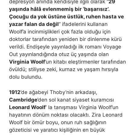
depresyon anında kendisiyle ilgili olarak “
29
yaşında hâlâ evlenmemiş bir ‘başarısız’.
Çocuğu da yok üstüne üstlük, ruhen hasta ve
yazar falan da değil
” ifadelerini kullanan
Woolf’a incinmişlikleri çok fazla olduğu için
doktorlar tarafından yeniden bir dinlenme kürü
verildi. Endişeyle yayınladığı ilk romanı Voyage
Out yayınlandığında otuz üç yaşında olan
Virginia Woolf
’un kitabı eleştirmenler tarafından
övüldü; stiliyse zeki, kurnaz ve yaşam hırsıyla
dolu bulundu.
1912
’de ağabeyi Thoby’nin arkadaşı,
Cambridge
’den sol kanat siyaset kuramcısı
Leonard Woolf
’ la tanışması Virginia Woolf’un
hayatının dönüm noktası olacaktı. Zira Leonard
Woolf bir ömür boyu, onun ruh sağlığının
gözeticisi ve yaratıcı kişiliğinin en büyük