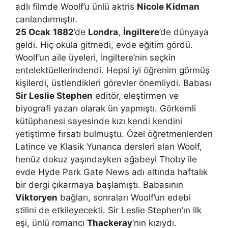
adlı filmde Woolf’u ünlü aktris
Nicole Kidman
canlandırmıştır.
25 Ocak
1882
’de
Londra
,
İngiltere
’de dünyaya
geldi. Hiç okula gitmedi, evde eğitim gördü.
Woolf’un aile üyeleri, İngiltere’nin seçkin
entelektüellerindendi. Hepsi iyi öğrenim görmüş
kişilerdi, üstlendikleri görevler önemliydi. Babası
Sir Leslie Stephen
editör, eleştirmen ve
biyografi yazarı olarak ün yapmıştı. Görkemli
kütüphanesi sayesinde kızı kendi kendini
yetiştirme fırsatı bulmuştu. Özel öğretmenlerden
Latince ve Klasik Yunanca dersleri alan Woolf,
henüz dokuz yaşındayken ağabeyi Thoby ile
evde Hyde Park Gate News adı altında haftalık
bir dergi çıkarmaya başlamıştı. Babasının
Viktoryen
bağları, sonraları Woolf’un edebi
stilini de etkileyecekti. Sir Leslie Stephen’ın ilk
eşi, ünlü romancı
Thackeray
‘nın kızıydı.