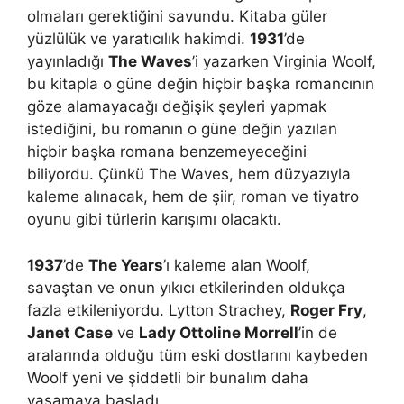
olmaları gerektiğini savundu. Kitaba güler
yüzlülük ve yaratıcılık hakimdi.
1931
’de
yayınladığı
The Waves
’i yazarken Virginia Woolf,
bu kitapla o güne değin hiçbir başka romancının
göze alamayacağı değişik şeyleri yapmak
istediğini, bu romanın o güne değin yazılan
hiçbir başka romana benzemeyeceğini
biliyordu. Çünkü The Waves, hem düzyazıyla
kaleme alınacak, hem de şiir, roman ve tiyatro
oyunu gibi türlerin karışımı olacaktı.
1937
’de
The Years
’ı kaleme alan Woolf,
savaştan ve onun yıkıcı etkilerinden oldukça
fazla etkileniyordu. Lytton Strachey,
Roger Fry
,
Janet Case
ve
Lady Ottoline Morrell
’in de
aralarında olduğu tüm eski dostlarını kaybeden
Woolf yeni ve şiddetli bir bunalım daha
yaşamaya başladı.