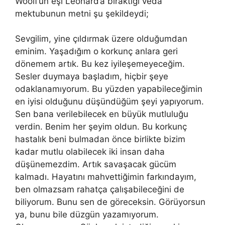
Woolf’un eşi Leonard’a bıraktığı veda
mektubunun metni şu şekildeydi;
Sevgilim, yine çıldırmak üzere olduğumdan
eminim. Yaşadığım o korkunç anlara geri
dönemem artık. Bu kez iyileşemeyeceğim.
Sesler duymaya başladım, hiçbir şeye
odaklanamıyorum. Bu yüzden yapabileceğimin
en iyisi olduğunu düşündüğüm şeyi yapıyorum.
Sen bana verilebilecek en büyük mutluluğu
verdin. Benim her şeyim oldun. Bu korkunç
hastalık beni bulmadan önce birlikte bizim
kadar mutlu olabilecek iki insan daha
düşünemezdim. Artık savaşacak gücüm
kalmadı. Hayatını mahvettiğimin farkındayım,
ben olmazsam rahatça çalışabileceğini de
biliyorum. Bunu sen de göreceksin. Görüyorsun
ya, bunu bile düzgün yazamıyorum.