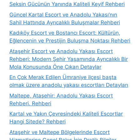
Seksin Gücünün Yanında Kaliteli Keyif Rehberi
Güncel Kartal Escort ve Anadolu Yakası’nın
Sahil Hattında Ayrıcalıklı Buluşmalar Rehberi
Kadıköy Escort ve Bostancı Escort: Kültürün,
Eğlencenin ve Prestijin Buluşma Noktası Rehberi
Ataşehir Escort ve Anadolu Yakası Escort
Rehberi: Modern Şehir Yaşamında Ayrıcalıklı Bir
Mola Konusunda Öne Çıkan Detaylar
En Çok Merak Edilen Ümraniye ilçesi başta
olmak üzere anadolu yakası escortları Detayları
Maltepe, Ataşehir: Anadolu Yakası Escort
Rehberi. Rehberi
Kartal ve Yakın Çevresindeki Kaliteli Escortlar
Hangi Sitede? Rehberi
Ataşehir ve Maltepe Bölgelerinde Escort
Hizmetlerine Genel Bakış İçin Pratik Bilgiler