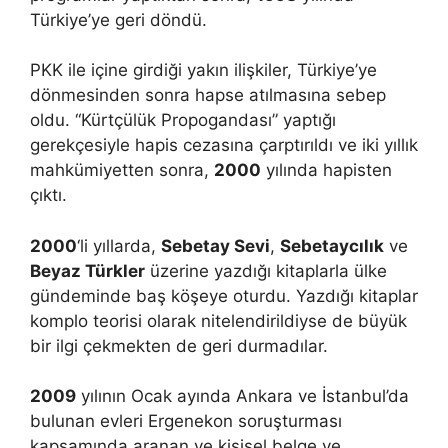
Türkiye’ye geri döndü.
PKK ile içine girdiği yakın ilişkiler, Türkiye’ye
dönmesinden sonra hapse atılmasına sebep
oldu. “Kürtçülük Propogandası” yaptığı
gerekçesiyle hapis cezasına çarptırıldı ve iki yıllık
mahkümiyetten sonra,
2000
yılında hapisten
çıktı.
2000
‘li yıllarda,
Sebetay Sevi
,
Sebetaycılık
ve
Beyaz Türkler
üzerine yazdığı kitaplarla ülke
gündeminde baş köşeye oturdu. Yazdığı kitaplar
komplo teorisi olarak nitelendirildiyse de büyük
bir ilgi çekmekten de geri durmadılar.
2009
yılının Ocak ayında Ankara ve İstanbul’da
bulunan evleri Ergenekon soruşturması
kapsamında aranan ve kişisel belge ve