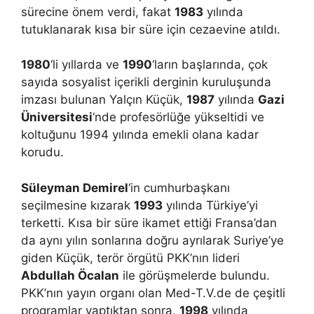
sürecine önem verdi, fakat
1983
yılında
tutuklanarak kısa bir süre için cezaevine atıldı.
1980
‘li yıllarda ve
1990
‘ların başlarında, çok
sayıda sosyalist içerikli derginin kuruluşunda
imzası bulunan Yalçın Küçük,
1987
yılında
Gazi
Üniversitesi
‘nde profesörlüğe yükseltidi ve
koltuğunu 1994 yılında emekli olana kadar
korudu.
Süleyman Demirel
‘in cumhurbaşkanı
seçilmesine kızarak
1993
yılında Türkiye’yi
terketti. Kısa bir süre ikamet ettiği Fransa’dan
da aynı yılın sonlarına doğru ayrılarak Suriye’ye
giden Küçük, terör örgütü PKK’nın lideri
Abdullah Öcalan
ile görüşmelerde bulundu.
PKK’nın yayın organı olan Med-T.V.de de çeşitli
programlar yaptıktan sonra,
1998
yılında