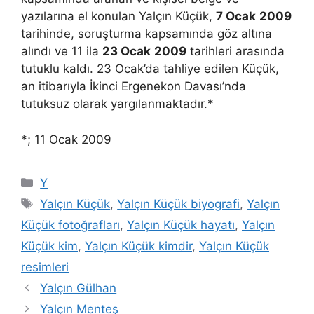
yazılarına el konulan Yalçın Küçük,
7 Ocak
2009
tarihinde, soruşturma kapsamında göz altına
alındı ve 11 ila
23 Ocak
2009
tarihleri arasında
tutuklu kaldı. 23 Ocak’da tahliye edilen Küçük,
an itibarıyla İkinci Ergenekon Davası’nda
tutuksuz olarak yargılanmaktadır.*
*; 11 Ocak 2009
Kategoriler
Y
Etiketler
Yalçın Küçük
,
Yalçın Küçük biyografi
,
Yalçın
Küçük fotoğrafları
,
Yalçın Küçük hayatı
,
Yalçın
Küçük kim
,
Yalçın Küçük kimdir
,
Yalçın Küçük
resimleri
Yalçın Gülhan
Yalçın Menteş