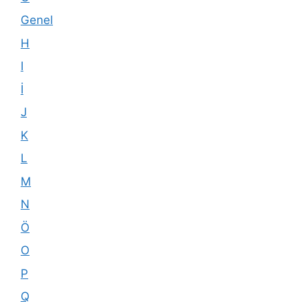
Genel
H
I
İ
J
K
L
M
N
Ö
O
P
Q