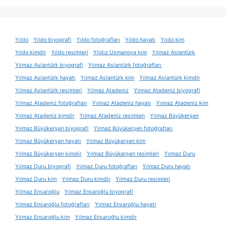
Yıldo
Yıldo biyografi
Yıldo fotoğrafları
Yıldo hayatı
Yıldo kim
Yıldo kimdir
Yıldo resimleri
Yıldız Usmanova kim
Yılmaz Aslantürk
Yılmaz Aslantürk biyografi
Yılmaz Aslantürk fotoğrafları
Yılmaz Aslantürk hayatı
Yılmaz Aslantürk kim
Yılmaz Aslantürk kimdir
Yılmaz Aslantürk resimleri
Yılmaz Atadeniz
Yılmaz Atadeniz biyografi
Yılmaz Atadeniz fotoğrafları
Yılmaz Atadeniz hayatı
Yılmaz Atadeniz kim
Yılmaz Atadeniz kimdir
Yılmaz Atadeniz resimleri
Yılmaz Büyükerşen
Yılmaz Büyükerşen biyografi
Yılmaz Büyükerşen fotoğrafları
Yılmaz Büyükerşen hayatı
Yılmaz Büyükerşen kim
Yılmaz Büyükerşen kimdir
Yılmaz Büyükerşen resimleri
Yılmaz Duru
Yılmaz Duru biyografi
Yılmaz Duru fotoğrafları
Yılmaz Duru hayatı
Yılmaz Duru kim
Yılmaz Duru kimdir
Yılmaz Duru resimleri
Yılmaz Ensaroğlu
Yılmaz Ensaroğlu biyografi
Yılmaz Ensaroğlu fotoğrafları
Yılmaz Ensaroğlu hayatı
Yılmaz Ensaroğlu kim
Yılmaz Ensaroğlu kimdir