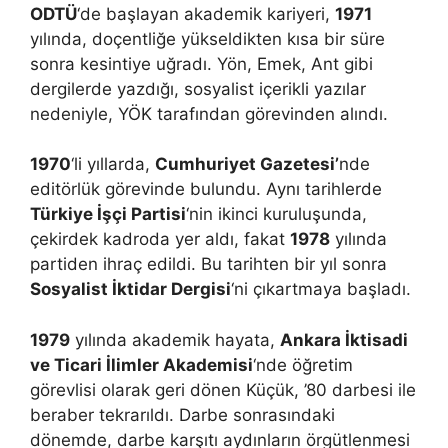
ODTÜ
‘de başlayan akademik kariyeri,
1971
yılında, doçentliğe yükseldikten kısa bir süre
sonra kesintiye uğradı. Yön, Emek, Ant gibi
dergilerde yazdığı, sosyalist içerikli yazılar
nedeniyle, YÖK tarafından görevinden alındı.
1970
‘li yıllarda,
Cumhuriyet Gazetesi’
nde
editörlük görevinde bulundu. Aynı tarihlerde
Türkiye İşçi Partisi
‘nin ikinci kuruluşunda,
çekirdek kadroda yer aldı, fakat
1978
yılında
partiden ihraç edildi. Bu tarihten bir yıl sonra
Sosyalist İktidar Dergisi
‘ni çıkartmaya başladı.
1979
yılında akademik hayata,
Ankara İktisadi
ve Ticari İlimler Akademisi
‘nde öğretim
görevlisi olarak geri dönen Küçük, ’80 darbesi ile
beraber tekrarıldı. Darbe sonrasındaki
dönemde, darbe karşıtı aydınların örgütlenmesi