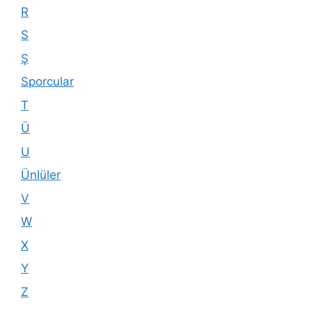
R
S
Ş
Sporcular
T
Ü
U
Ünlüler
V
W
X
Y
Z