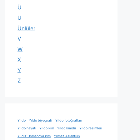
Ü
U
Ünlüler
V
W
X
Y
Z
Yıldo
Yıldo biyografi
Yıldo fotoğrafları
Yıldo hayatı
Yıldo kim
Yıldo kimdir
Yıldo resimleri
Yıldız Usmanova kim
Yılmaz Aslantürk