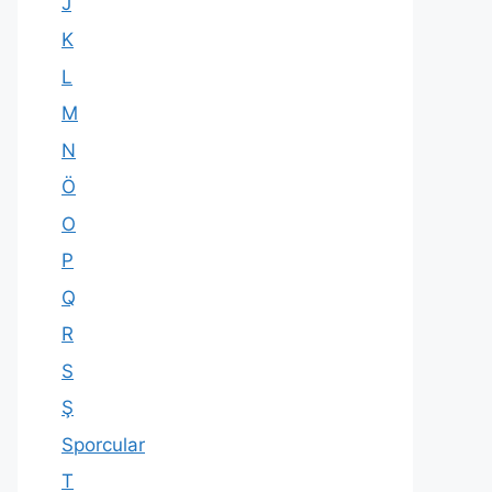
J
K
L
M
N
Ö
O
P
Q
R
S
Ş
Sporcular
T