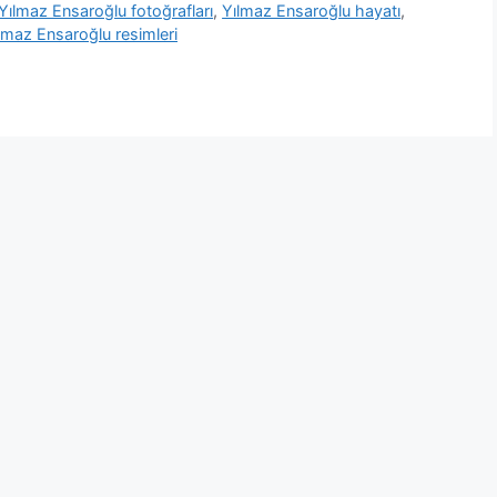
Yılmaz Ensaroğlu fotoğrafları
,
Yılmaz Ensaroğlu hayatı
,
lmaz Ensaroğlu resimleri