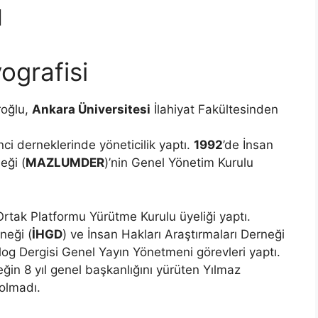
u
ografisi
roğlu,
Ankara Üniversitesi
İlahiyat Fakültesinden
nci derneklerinde yöneticilik yaptı.
1992
’de İnsan
eği (
MAZLUMDER
)’nin Genel Yönetim Kurulu
Ortak Platformu Yürütme Kurulu üyeliği yaptı.
neği (
İHGD
) ve İnsan Hakları Araştırmaları Derneği
alog Dergisi Genel Yayın Yönetmeni görevleri yaptı.
ğin 8 yıl genel başkanlığını yürüten Yılmaz
olmadı.