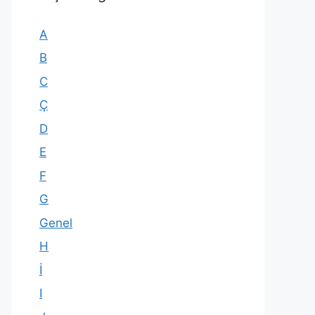
A
B
C
Ç
D
E
F
G
Genel
H
İ
I