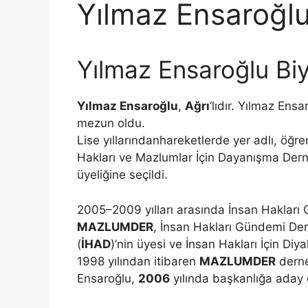
Yılmaz Ensaroğl
Yılmaz Ensaroğlu Biy
Yılmaz Ensaroğlu
,
Ağrı
‘lıdır. Yılmaz Ensa
mezun oldu.
Lise yıllarındanhareketlerde yer adlı, öğre
Hakları ve Mazlumlar İçin Dayanışma Dern
üyeliğine seçildi.
2005–2009 yılları arasında İnsan Hakları 
MAZLUMDER
, İnsan Hakları Gündemi Der
(
İHAD
)’nin üyesi ve İnsan Hakları İçin Diy
1998 yılından itibaren
MAZLUMDER
derne
Ensaroğlu,
2006
yılında başkanlığa aday 