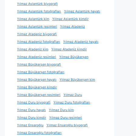
Yılmaz Aslantürk biyografi
Yılmaz Aslantürk fotoğrafları
Yılmaz Aslantürk hayatı
Yılmaz Aslantürk kim
Yılmaz Aslantürk kimdir
Yılmaz Aslantürk resimleri
Yılmaz Atadeniz
Yılmaz Atadeniz biyografi
Yılmaz Atadeniz fotoğrafları
Yılmaz Atadeniz hayatı
Yılmaz Atadeniz kim
Yılmaz Atadeniz kimdir
Yılmaz Atadeniz resimleri
Yılmaz Büyükerşen
Yılmaz Büyükerşen biyografi
Yılmaz Büyükerşen fotoğrafları
Yılmaz Büyükerşen hayatı
Yılmaz Büyükerşen kim
Yılmaz Büyükerşen kimdir
Yılmaz Büyükerşen resimleri
Yılmaz Duru
Yılmaz Duru biyografi
Yılmaz Duru fotoğrafları
Yılmaz Duru hayatı
Yılmaz Duru kim
Yılmaz Duru kimdir
Yılmaz Duru resimleri
Yılmaz Ensaroğlu
Yılmaz Ensaroğlu biyografi
Yılmaz Ensaroğlu fotoğrafları