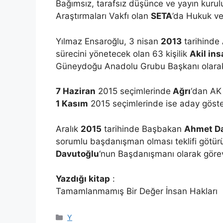
Bağımsız, tarafsız düşünce ve yayın kuru
Araştırmaları Vakfı olan
SETA
’da Hukuk ve
Yılmaz Ensaroğlu, 3 nisan
2013
tarihinde
sürecini yönetecek olan 63 kişilik
Akil in
Güneydoğu Anadolu Grubu Başkanı olarak 
7 Haziran
2015 seçimlerinde
Ağrı
‘dan AK 
1 Kasım
2015 seçimlerinde ise aday göste
Aralık
2015
tarihinde Başbakan
Ahmet D
sorumlu başdanışman olması teklifi götü
Davutoğlu
‘nun Başdanışmanı olarak görevl
Yazdığı kitap
:
Tamamlanmamış Bir Değer İnsan Hakları
Kategoriler
Y