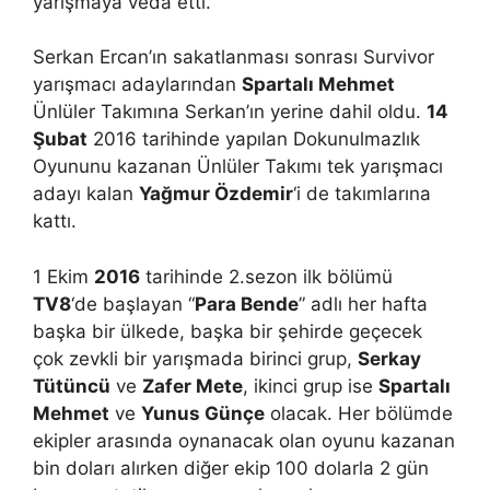
yarışmaya veda etti.
Serkan Ercan’ın sakatlanması sonrası Survivor
yarışmacı adaylarından
Spartalı Mehmet
Ünlüler Takımına Serkan’ın yerine dahil oldu.
14
Şubat
2016 tarihinde yapılan Dokunulmazlık
Oyununu kazanan Ünlüler Takımı tek yarışmacı
adayı kalan
Yağmur Özdemir
‘i de takımlarına
kattı.
1 Ekim
2016
tarihinde 2.sezon ilk bölümü
TV8
‘de başlayan “
Para Bende
” adlı her hafta
başka bir ülkede, başka bir şehirde geçecek
çok zevkli bir yarışmada birinci grup,
Serkay
Tütüncü
ve
Zafer Mete
, ikinci grup ise
Spartalı
Mehmet
ve
Yunus Günçe
olacak. Her bölümde
ekipler arasında oynanacak olan oyunu kazanan
bin doları alırken diğer ekip 100 dolarla 2 gün