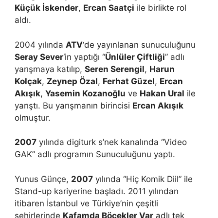
Küçük İskender
,
Ercan Saatçi
ile birlikte rol
aldı.
2004 yılında
ATV
‘de yayınlanan sunuculuğunu
Seray Sever
‘in yaptığı “
Ünlüler Çiftliği
” adlı
yarışmaya katılıp,
Seren Serengil
,
Harun
Kolçak
,
Zeynep Özal
,
Ferhat Güzel
,
Ercan
Akışık
,
Yasemin Kozanoğlu
ve
Hakan Ural
ile
yarıştı. Bu yarışmanın birincisi
Ercan Akışık
olmuştur.
2007
yılında digiturk s’nek kanalında “Video
GAK” adlı programın Sunuculuğunu yaptı.
Yunus Günçe,
2007
yılında “Hiç Komik Diil” ile
Stand-up kariyerine başladı. 2011 yılından
itibaren İstanbul ve Türkiye’nin çeşitli
şehirlerinde
Kafamda Böcekler Var
adlı tek