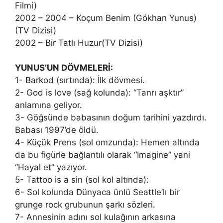
Filmi)
2002 – 2004 – Koçum Benim (Gökhan Yunus)
(TV Dizisi)
2002 – Bir Tatlı Huzur(TV Dizisi)
YUNUS’UN DÖVMELERİ:
1- Barkod (sırtında): İlk dövmesi.
2- God is love (sağ kolunda): “Tanrı aşktır”
anlamına geliyor.
3- Göğsünde babasının doğum tarihini yazdırdı.
Babası 1997’de öldü.
4- Küçük Prens (sol omzunda): Hemen altında
da bu figürle bağlantılı olarak “Imagine” yani
“Hayal et” yazıyor.
5- Tattoo is a sin (sol kol altında):
6- Sol kolunda Dünyaca ünlü Seattle’lı bir
grunge rock grubunun şarkı sözleri.
7- Annesinin adını sol kulağının arkasına