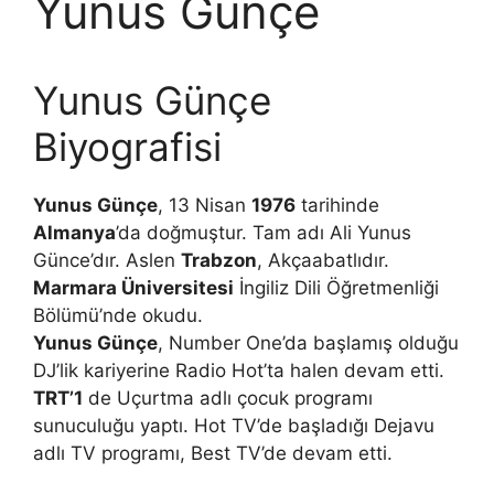
Yunus Günçe
Yunus Günçe
Biyografisi
Yunus Günçe
, 13 Nisan
1976
tarihinde
Almanya
’da doğmuştur. Tam adı Ali Yunus
Günce’dır. Aslen
Trabzon
, Akçaabatlıdır.
Marmara Üniversitesi
İngiliz Dili Öğretmenliği
Bölümü’nde okudu.
Yunus Günçe
, Number One’da başlamış olduğu
DJ’lik kariyerine Radio Hot’ta halen devam etti.
TRT’1
de Uçurtma adlı çocuk programı
sunuculuğu yaptı. Hot TV’de başladığı Dejavu
adlı TV programı, Best TV’de devam etti.