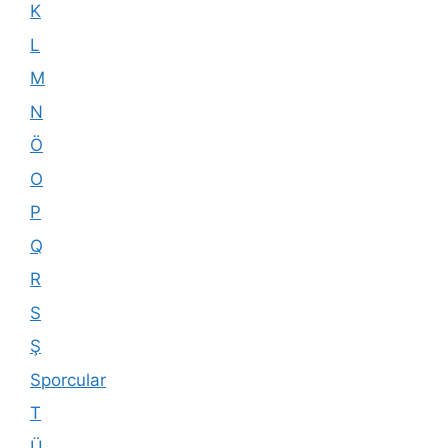
K
L
M
N
Ö
O
P
Q
R
S
Ş
Sporcular
T
Ü