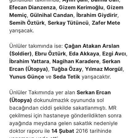
Efecan Dianzenza
,
Gizem Kerimoğlu
,
Gizem
Memiç
,
Gülnihal Candan
,
İbrahim Giydirir
,
Semih Öztürk
,
Serkay Tütüncü
,
Zafer Mete
yarışacak.
Ünlüler takımında ise:
Çağan Atakan Arslan
(Soldier)
,
Ebru Öztürk
,
Eda Akkaya
,
Ezgi Avcı
,
İbrahim Yattara
,
Nagihan Karadere
,
Serkan
Ercan (Ütopya)
,
Tuğba Özay
,
Yılmaz Morgül
,
Yunus Günçe
ve
Seda Tetik
yarışacaktır.
Ünlüler Takımında yer alan
Serkan Ercan
(Ütopya)
dokunulmazlık oyununda sol
bacağından ciddi şekilde sakatlanmıştı. MR
çekilmesi için hastaneye gönderildikten sonra
ayağında meydana gelen sakatlık nedeniyle
doktor raporu ile
14 Şubat
2016 tarihinde