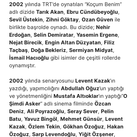
2002
yılında TRT’de oynatılan “Koçum Benim”
adlı dizide
Tarık Akan
,
Ebru Cündübeyoğlu
,
Sevil Üstekin
,
Zihni Göktay
,
Ozan Güven
ile
birlikte başrolde oynadı. Bu dizide;
Nehir
Erdoğan
,
Selin Demiratar
,
Yasemin Ergene
,
Nejat Birecik
,
Engin Altan Düzyatan
,
Filiz
Taçbaş
,
Doğa Bekleriz
,
Sermiyan Midyat
,
İsmail Hacıoğlu
gibi isimler de çeşitli rollerde
oynamıştır.
2002
yılında senaryosunu
Levent Kazak
’ın
yazdığı, yapımcılığını
Abdullah Oğuz
’un yaptığı
ve yönetmenliğini
Mustafa Altıoklar
’ın yaptığı“
O
Şimdi Asker
” adlı sinema filminde
Özcan
Deniz
,
Ali Poyrazoğlu
,
Seray Sever
,
Pelin
Batu
,
Yavuz Bingöl
,
Mehmet Günsür
,
Levent
Kazak
,
Özlem Tekin
,
Gökhan Özoğuz
,
Hakan
Özoğuz
,
Sarp Levendoğlu
,
Yiğit Özşener
,