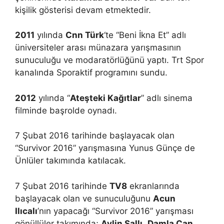
kişilik gösterisi devam etmektedir.
2011
yılında
Cnn Türk
‘te “Beni İkna Et” adlı
üniversiteler arası münazara yarışmasının
sunuculuğu ve modaratörlüğünü yaptı. Trt Spor
kanalında Sporaktif programını sundu.
2012
yılında “
Ateşteki Kağıtlar
” adlı sinema
filminde başrolde oynadı.
7 Şubat 2016 tarihinde başlayacak olan
“Survivor 2016” yarışmasına Yunus Günçe de
Ünlüler takımında katılacak.
7 Şubat 2016 tarihinde
TV8
ekranlarında
başlayacak olan ve sunuculuğunu
Acun
Ilıcalı
’nın yapacağı “Survivor 2016” yarışması
gönüllüler takımında;
Aylin Şallı
,
Damla Can
,