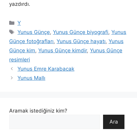
yazdırdı.
Kategoriler
Y
Etiketler
Yunus Günçe
,
Yunus Günçe biyografi
,
Yunus
Günçe fotoğrafları
,
Yunus Günçe hayatı
,
Yunus
Günçe kim
,
Yunus Günçe kimdir
,
Yunus Günçe
resimleri
Yunus Emre Karabacak
Yunus Mallı
Aramak istediğiniz kim?
Ara