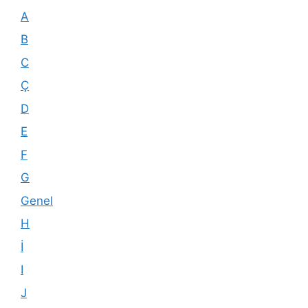
A
B
C
Ç
D
E
F
G
Genel
H
İ
I
J