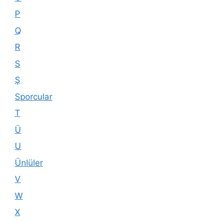
P
Q
R
S
Ş
Sporcular
T
Ü
U
Ünlüler
V
W
X