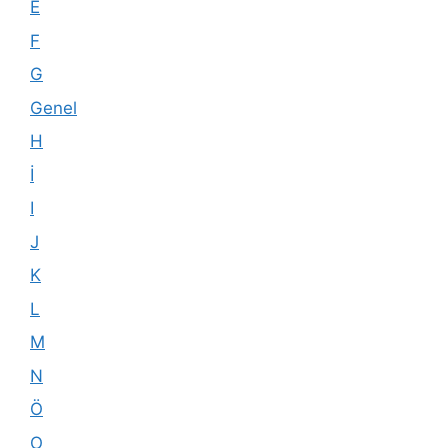
E
F
G
Genel
H
İ
I
J
K
L
M
N
Ö
O