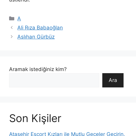
Kategoriler
A
Ali Rıza Babaoğlan
Aslıhan Gürbüz
Aramak istediğiniz kim?
Ara
Son Kişiler
Ataşehir Escort Kızları ile Mutlu Geceler Geçirin.