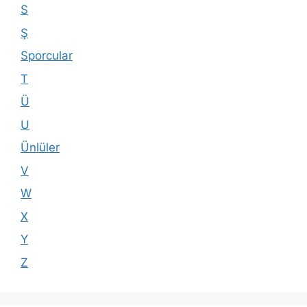
S
Ş
Sporcular
T
Ü
U
Ünlüler
V
W
X
Y
Z