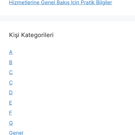
Hizmetlerine Genel Bakış İçin Pratik Bilgiler
Kişi Kategorileri
A
B
C
Ç
D
E
F
G
Genel