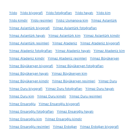
Yıldo
Yıldo biyografi
Yıldo fotoğrafları
Yıldo hayatı
Yıldo kim
Yıldo kimdir
Yıldo resimleri
Yıldız Usmanova kim
Yılmaz Aslantürk
Yılmaz Aslantürk biyografi
Yılmaz Aslantürk fotoğrafları
Yılmaz Aslantürk hayatı
Yılmaz Aslantürk kim
Yılmaz Aslantürk kimdir
Yılmaz Aslantürk resimleri
Yılmaz Atadeniz
Yılmaz Atadeniz biyografi
Yılmaz Atadeniz fotoğrafları
Yılmaz Atadeniz hayatı
Yılmaz Atadeniz kim
Yılmaz Atadeniz kimdir
Yılmaz Atadeniz resimleri
Yılmaz Büyükerşen
Yılmaz Büyükerşen biyografi
Yılmaz Büyükerşen fotoğrafları
Yılmaz Büyükerşen hayatı
Yılmaz Büyükerşen kim
Yılmaz Büyükerşen kimdir
Yılmaz Büyükerşen resimleri
Yılmaz Duru
Yılmaz Duru biyografi
Yılmaz Duru fotoğrafları
Yılmaz Duru hayatı
Yılmaz Duru kim
Yılmaz Duru kimdir
Yılmaz Duru resimleri
Yılmaz Ensaroğlu
Yılmaz Ensaroğlu biyografi
Yılmaz Ensaroğlu fotoğrafları
Yılmaz Ensaroğlu hayatı
Yılmaz Ensaroğlu kim
Yılmaz Ensaroğlu kimdir
Yılmaz Ensaroğlu resimleri
Yılmaz Erdoğan
Yılmaz Erdoğan biyografi