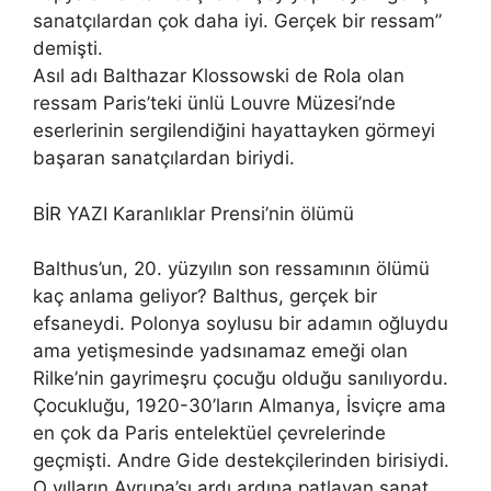
sanatçılardan çok daha iyi. Gerçek bir ressam”
demişti.
Asıl adı Balthazar Klossowski de Rola olan
ressam Paris’teki ünlü Louvre Müzesi’nde
eserlerinin sergilendiğini hayattayken görmeyi
başaran sanatçılardan biriydi.
BİR YAZI Karanlıklar Prensi’nin ölümü
Balthus’un, 20. yüzyılın son ressamının ölümü
kaç anlama geliyor? Balthus, gerçek bir
efsaneydi. Polonya soylusu bir adamın oğluydu
ama yetişmesinde yadsınamaz emeği olan
Rilke’nin gayrimeşru çocuğu olduğu sanılıyordu.
Çocukluğu, 1920-30’ların Almanya, İsviçre ama
en çok da Paris entelektüel çevrelerinde
geçmişti. Andre Gide destekçilerinden birisiydi.
O yılların Avrupa’sı ardı ardına patlayan sanat