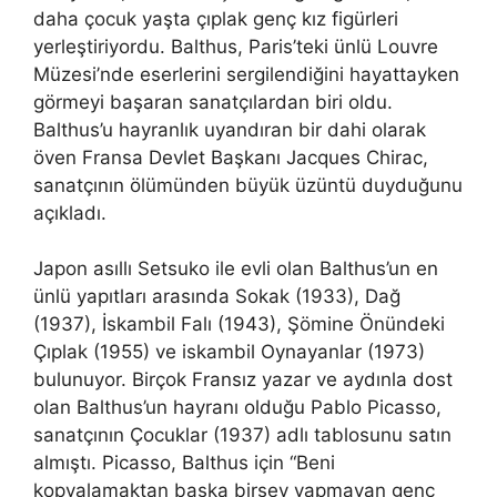
daha çocuk yaşta çıplak genç kız figürleri
yerleştiriyordu. Balthus, Paris’teki ünlü Louvre
Müzesi’nde eserlerini sergilendiğini hayattayken
görmeyi başaran sanatçılardan biri oldu.
Balthus’u hayranlık uyandıran bir dahi olarak
öven Fransa Devlet Başkanı Jacques Chirac,
sanatçının ölümünden büyük üzüntü duyduğunu
açıkladı.
Japon asıllı Setsuko ile evli olan Balthus’un en
ünlü yapıtları arasında Sokak (1933), Dağ
(1937), İskambil Falı (1943), Şömine Önündeki
Çıplak (1955) ve iskambil Oynayanlar (1973)
bulunuyor. Birçok Fransız yazar ve aydınla dost
olan Balthus’un hayranı olduğu Pablo Picasso,
sanatçının Çocuklar (1937) adlı tablosunu satın
almıştı. Picasso, Balthus için “Beni
kopyalamaktan başka birşey yapmayan genç