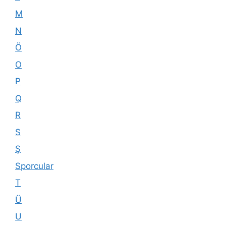
M
N
Ö
O
P
Q
R
S
Ş
Sporcular
T
Ü
U