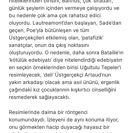
niteliklerinden birisini, Balthus, çok ‘sıradan’,
günlük şeylerin içinden vermeye çalışıyordu ve
bu nedenle çok ama çok rahatsız edici
oluyordu. Lautreamont’dan başlayan, Sade’dan
geçen, Poe’yla bütünleşen ve tüm
Üstgerçekçileri etkilemiş olan, ‘patafizik’
sanatçılar, onun da çıkış noktasını
oluşturuyordu. O nedenle, daha sonra Bataille’ın
‘kötülük edebiyatı’ diye nitelendirdiği edebiyatın
en seçkin örneklerinden birisi Uğultulu Tepeler’i
resimleyecek, ‘deli’ Üstgerçekçi Artaud’nun
yakın arkadaşı olacak ama asıl ününü, ergenlik
çağındaki kız çocuklarının kışkırtıcı cinselliğini
resmederek sağlayacaktı.
Resimlerinde daima bir röntgenci
konumundaydı. İzleyeni de aynı konuma itiyor,
onu görmekten hacip duyacağı hayasız bir