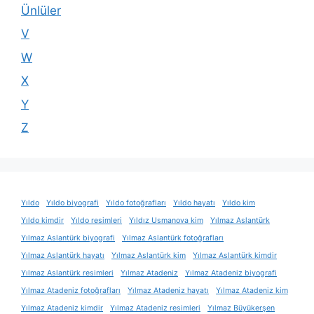
Ünlüler
V
W
X
Y
Z
Yıldo
Yıldo biyografi
Yıldo fotoğrafları
Yıldo hayatı
Yıldo kim
Yıldo kimdir
Yıldo resimleri
Yıldız Usmanova kim
Yılmaz Aslantürk
Yılmaz Aslantürk biyografi
Yılmaz Aslantürk fotoğrafları
Yılmaz Aslantürk hayatı
Yılmaz Aslantürk kim
Yılmaz Aslantürk kimdir
Yılmaz Aslantürk resimleri
Yılmaz Atadeniz
Yılmaz Atadeniz biyografi
Yılmaz Atadeniz fotoğrafları
Yılmaz Atadeniz hayatı
Yılmaz Atadeniz kim
Yılmaz Atadeniz kimdir
Yılmaz Atadeniz resimleri
Yılmaz Büyükerşen