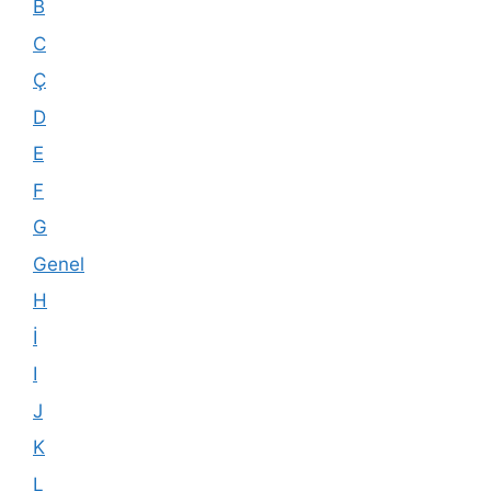
B
C
Ç
D
E
F
G
Genel
H
İ
I
J
K
L