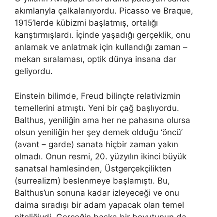
akımlarıyla çalkalanıyordu. Picasso ve Braque,
1915’lerde kübizmi başlatmış, ortalığı
karıştırmışlardı. İçinde yaşadığı gerçeklik, onu
anlamak ve anlatmak için kullandığı zaman –
mekan sıralaması, optik dünya insana dar
geliyordu.
Einstein bilimde, Freud bilinçte relativizmin
temellerini atmıştı. Yeni bir çağ başlıyordu.
Balthus, yeniliğin ama her ne pahasına olursa
olsun yeniliğin her şey demek olduğu ‘öncü’
(avant – garde) sanata hiçbir zaman yakın
olmadı. Onun resmi, 20. yüzyılın ikinci büyük
sanatsal hamlesinden, Üstgerçekçilikten
(surrealizm) beslenmeye başlamıştı. Bu,
Balthus’un sonuna kadar izleyeceği ve onu
daima sıradışı bir adam yapacak olan temel
niteliğiydi. Gerçeğin başka bir boyutunun da